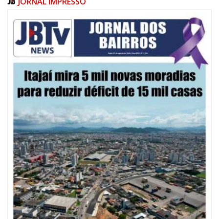
JORNAL IMPRESSO
Palestrante: Katia Lin (Prof. Universidade Federal de Santa Catarina)
9h30 – Palestra: RESPONSABILIDADE ÉTICA E JUDICIAL FRENTE AO ASSÉDIO
MORAL NAS RESIDÊNCIAS
08/08/2026 | 07:00
Palestrante: Mariah Martins (Procuradora Jurídica CRM/SC)
20 anos da Lei Maria da Penha: mais de 400 mulheres vítimas de violência
doméstica são acompanhadas pela Guarda Municipal
10h15 – Coffee Break
BALNEÁRIO CAMBORIÚ
10h30 – Mesa de debates: O DESAFIO DA INCLUSÃO DE PESSOAS COM
DEFICIÊNCIA NOS PROGRAMAS DE RESIDÊNCIAS EM SAÚDE – LEGISLAÇÃO E
OUTRAS VERTENTES
Debatedores:
Caroline Persiano Costa Egídio (Ministério de Gestão e Inovação em
Serviços Públicos / advogada especialista em direito médico e
legislações relacionadas à Educação em Saúde)
Carine Vendruscolo (Professora Universidade do Estado de Santa
Catarina)
Maria Regiane Trincaus (Pró-reitora de apoio aos estudantes /
Universidade Estadual do Centro Oeste – PR)
12h15 às 13h30 – Intervalo para almoço