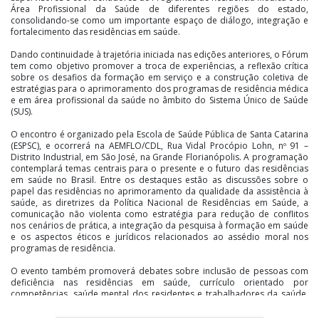
Área Profissional da Saúde de diferentes regiões do estado,
consolidando-se como um importante espaço de diálogo, integração e
fortalecimento das residências em saúde.
Dando continuidade à trajetória iniciada nas edições anteriores, o Fórum
tem como objetivo promover a troca de experiências, a reflexão crítica
sobre os desafios da formação em serviço e a construção coletiva de
estratégias para o aprimoramento dos programas de residência médica
e em área profissional da saúde no âmbito do Sistema Único de Saúde
(SUS).
O encontro é organizado pela Escola de Saúde Pública de Santa Catarina
(ESPSC), e ocorrerá na AEMFLO/CDL, Rua Vidal Procópio Lohn, nº 91 –
Distrito Industrial, em São José, na Grande Florianópolis. A programação
contemplará temas centrais para o presente e o futuro das residências
em saúde no Brasil. Entre os destaques estão as discussões sobre o
papel das residências no aprimoramento da qualidade da assistência à
saúde, as diretrizes da Política Nacional de Residências em Saúde, a
comunicação não violenta como estratégia para redução de conflitos
nos cenários de prática, a integração da pesquisa à formação em saúde
e os aspectos éticos e jurídicos relacionados ao assédio moral nos
programas de residência.
O evento também promoverá debates sobre inclusão de pessoas com
deficiência nas residências em saúde, currículo orientado por
competências, saúde mental dos residentes e trabalhadores da saúde,
além dos impactos, potencialidades e desafios da inteligência artificial
nos processos de formação profissional. A participação de especialistas,