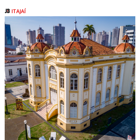
representantes dos Ministérios da Saúde e da Educação, docentes,
gestores e lideranças nacionais contribuirá para ampliar as reflexões e
ITAJAÍ
fortalecer a cooperação entre os diferentes programas e instituições.
Atualmente, os programas de residência vinculados à SES/SC
representam uma das mais relevantes estratégias de formação em
saúde do estado, contribuindo para o desenvolvimento de profissionais
qualificados, comprometidos com os princípios do SUS e preparados
para responder às necessidades da população catarinense.
Reconhecido como um espaço de construção colaborativa, o Fórum
reafirma o compromisso da SES/SC com a excelência da formação em
saúde, o fortalecimento da educação permanente e a valorização das
residências como estratégia fundamental para a qualificação da atenção
à saúde e para o desenvolvimento do sistema de saúde catarinense.
A expectativa é que a terceira edição amplie ainda mais as
oportunidades de diálogo, integração e cooperação entre os diversos
atores envolvidos na formação em saúde, fortalecendo redes de
colaboração e contribuindo para o aprimoramento contínuo das
residências em Santa Catarina.
Programação do 3º Fórum Estadual de Residências em Saúde:
06 de julho de 2026
13h às 14h – Credenciamento
14h30 – Abertura do evento: MEC / MS / SES / CES / ESPSC