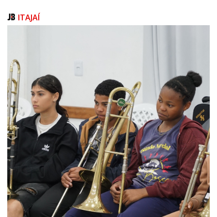
A VIAMAR
ITAJAÍ
Ao todo, a VIAMAR terá 145 quilômetros, ligando o Contorno Viário da
Grande Florianópolis a Joinville. A nova rodovia contará com três pistas
em cada sentido, velocidade máxima de 120 km/h e padrão de serviço
classe 0 – o que garante baixo número de interseções e acessos,
priorizando o tráfego expresso. O investimento total deve superar R$ 8
bilhões.
O trecho inicial, correspondente ao lote 4, tem 24,6 quilômetros de
extensão entre a SC-486, em Itajaí, e a SC-414, entre Luiz Alves e
Navegantes. O investimento previsto, conforme a SIE, soma
aproximadamente R$ 2,2 bilhões. Após esse investimento, o Governo do
Estado trabalha para que as próximas etapas das obras tenham
realização a partir de uma Parceria Público-Privada (PPP).
TwitterEmailWhatsApp