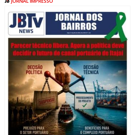
JORNAL IMPRESSO
07/08/2026 | 07:00
Navegantes celebra 64 anos com shows nacionais de Ferrugem, Banda
Morada e Chiquito & Bordoneio
ITAJAÍ