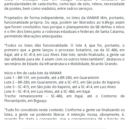
particularidades de cada trecho, como tipo de solo, relevo, necessidade
de pontes, bem como viadutos, entre outros serviços.
Projetados de forma independente, os lotes da VIAMAR têm, portanto,
funcionalidade própria. Ou seja, podem ser liberados ao tráfego assim
que forem concluídos. Isso porque o planejamento da SIE definiu o início
e o fim dos lotes junto a rodovias estaduais e federais de Santa Catarina,
permitindo liberações antecipadas.
“Todos os lotes dão funcionalidade. O lote 4, que foi, portanto, o
primeiro que a gente lançou o processo licitatório, vai da SC-486, em
Itajaí, até a SC-414, em Luiz Alves. Este lote, sendo finalizado, a gente vai
dar utilidade para ele. E assim com os outros lotes também”, destacou o
secretário de Estado da Infraestrutura e Mobilidade, Ricardo Grando.
Início e fim de cada lote da VIAMAR
Lote 1 – BR-101, em Joinville, até a BR-280, em Guaramirim
Lote 2 – BR-280, em Guaramirim, até a SC-415, em São João do Itaperiú
Lote 3 – SC-415, em São João do Itaperiú, até a SC-414, em Luiz Alves
Lote 4 – SC-414, em Luiz Alves, até a SC-486, em Itajaí
Trecho remanescente – SC-486, em Itajaí, até o Contorno de
Florianópolis, em Biguaçu
“Tudo foi concebido neste contexto. Conforme a gente vai finalizando os
lotes, a gente vai podendo liberar. A intenção nossa, obviamente, é,
quando for dada a concessão, que a concessionária dê a função da
rodovia utilizando os lotes que estão sendo finalizados”, acrescenta o
secretário Ricardo Grando.