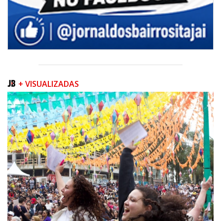
+ VISUALIZADAS
05/08/2026 | 07:00
Queda na geração europeia ocorre enquanto inteligência artificial, data
centers e carros elétricos elevam a demanda e colocam o
armazenamento no centro do debate energético
NAVEGANTES