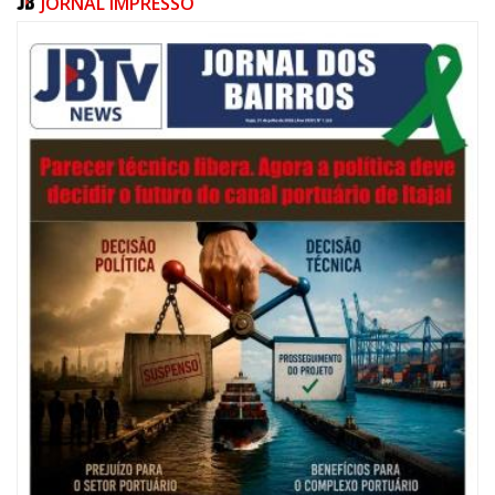
JORNAL IMPRESSO
05/08/2026 | 07:00
Salão Nobre Rui Barbosa do Palácio Marcos Konder abrigará gabinete
protocolar do Município
ITAJAÍ