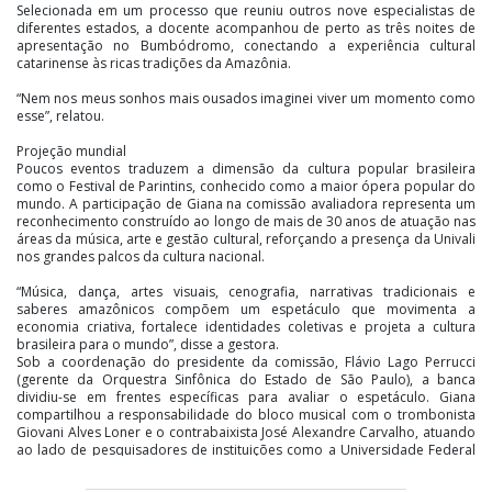
Selecionada em um processo que reuniu outros nove especialistas de
diferentes estados, a docente acompanhou de perto as três noites de
apresentação no Bumbódromo, conectando a experiência cultural
catarinense às ricas tradições da Amazônia.
“Nem nos meus sonhos mais ousados imaginei viver um momento como
esse”, relatou.
Projeção mundial
Poucos eventos traduzem a dimensão da cultura popular brasileira
como o Festival de Parintins, conhecido como a maior ópera popular do
mundo. A participação de Giana na comissão avaliadora representa um
reconhecimento construído ao longo de mais de 30 anos de atuação nas
áreas da música, arte e gestão cultural, reforçando a presença da Univali
nos grandes palcos da cultura nacional.
“Música, dança, artes visuais, cenografia, narrativas tradicionais e
saberes amazônicos compõem um espetáculo que movimenta a
economia criativa, fortalece identidades coletivas e projeta a cultura
brasileira para o mundo”, disse a gestora.
Sob a coordenação do presidente da comissão, Flávio Lago Perrucci
(gerente da Orquestra Sinfônica do Estado de São Paulo), a banca
dividiu-se em frentes específicas para avaliar o espetáculo. Giana
compartilhou a responsabilidade do bloco musical com o trombonista
Giovani Alves Loner e o contrabaixista José Alexandre Carvalho, atuando
ao lado de pesquisadores de instituições como a Universidade Federal
do Estado do Rio de Janeiro (UNIRIO) e a Universidade Federal do Ceará
(UFC).