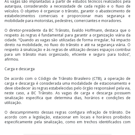
As vagas são implantadas a partir de estudos técnicos realizados pela
autarquia, considerando a necessidade de cada região e o fluxo de
veículos. O objetivo é organizar o trânsito, garantir o abastecimento de
estabelecimentos comerciais e proporcionar mais segurança e
mobilidade para motoristas, pedestres, comerciantes e moradores.
O diretor-presidente da BC Trânsito, Evaldo Hoffmann, destaca que o
respeito às regras é fundamental para garantir a organização viária da
cidade. “Quando as vagas são utilizadas de forma irregular, há impacto
direto na mobilidade, no fluxo do trânsito e até na segurança viária. O
respeito à sinalização e às regras de utilização desses espaços contribui
para um trânsito mais organizado, eficiente e seguro para todos”,
afirmou.
Carga e descarga
De acordo com o Código de Trânsito Brasileiro (CTB), a operação de
carga e descarga é considerada uma modalidade de estacionamento e
deve obedecer às regras estabelecidas pelo órgão responsável pela via,
neste caso, a BC Trânsito. As vagas de carga e descarga possuem
sinalização específica que determina dias, horários e condições de
utilização.
O descumprimento dessas regras configura infração de trânsito. De
acordo com a legislação, estacionar em locais e horários proibidos
especificamente pela sinalização, como em trechos identificados com
placa de “Proibido Estacionar”, é infração média, com aplicação de multa
e remoção do veículo como medida administrativa. A BC Trânsito