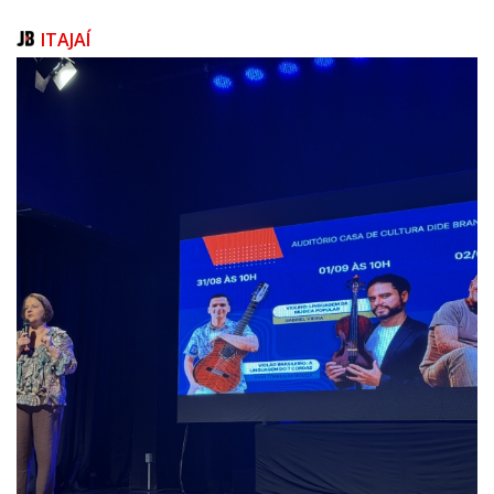
registrou 2.395 infrações deste tipo em 2025 e outras 948 em 2026.
ITAJAÍ
Outra infração recorrente é referente ao estacionamento em desacordo
com as condições regulamentadas pela sinalização, como em vagas
exclusivas para carga e descarga e áreas de estacionamento
regulamentado. Neste caso, a infração é considerada grave, com
aplicação de multa e remoção do veículo. Segundo dados da BC
Trânsito, foram contabilizadas 1.899 infrações relacionadas ao uso
irregular dessas vagas em 2025 e outras 679 em 2026.
Embarque e desembarque
As áreas de embarque e desembarque destinam-se exclusivamente à
parada rápida para entrada ou saída de passageiros. Nestes locais, o
condutor deve permanecer apenas o tempo estritamente necessário
para a operação, não sendo permitido utilizar a vaga como
estacionamento. O CTB determina ainda que, durante operações de
carga e descarga, paradas ou estacionamentos, o veículo deve
permanecer no sentido do