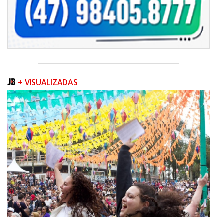
+ VISUALIZADAS
06/08/2026 | 07:00
Camboriú inicia obra que ampliará conexão entre vias e reforçará
mobilidade urbana
PORTO BELO