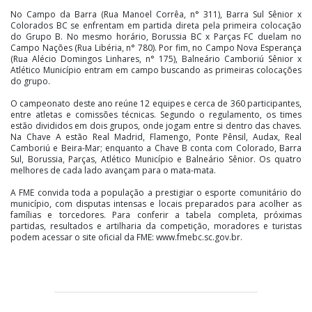
No Campo da Barra (Rua Manoel Corrêa, n° 311), Barra Sul Sênior x
Colorados BC se enfrentam em partida direta pela primeira colocação
do Grupo B. No mesmo horário, Borussia BC x Parças FC duelam no
Campo Nações (Rua Libéria, n° 780). Por fim, no Campo Nova Esperança
(Rua Alécio Domingos Linhares, n° 175), Balneário Camboriú Sênior x
Atlético Município entram em campo buscando as primeiras colocações
do grupo.
O campeonato deste ano reúne 12 equipes e cerca de 360 participantes,
entre atletas e comissões técnicas. Segundo o regulamento, os times
estão divididos em dois grupos, onde jogam entre si dentro das chaves.
Na Chave A estão Real Madrid, Flamengo, Ponte Pênsil, Audax, Real
Camboriú e Beira-Mar; enquanto a Chave B conta com Colorado, Barra
Sul, Borussia, Parças, Atlético Município e Balneário Sênior. Os quatro
melhores de cada lado avançam para o mata-mata.
A FME convida toda a população a prestigiar o esporte comunitário do
município, com disputas intensas e locais preparados para acolher as
famílias e torcedores. Para conferir a tabela completa, próximas
partidas, resultados e artilharia da competição, moradores e turistas
podem acessar o site oficial da FME: www.fmebc.sc.gov.br.