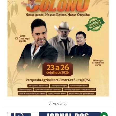
06/08/2026 | 10:04
Ação oferece testes rápidos para HIV, sífilis e hepatites nesta quinta (6) e
sexta-feira (7)
GERAL
20/07/2026