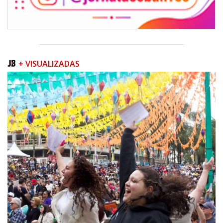
+ VISUALIZADAS
05/08/2026 | 07:00
Queda na geração europeia ocorre enquanto inteligência artificial, data
centers e carros elétricos elevam a demanda e colocam o
armazenamento no centro do debate energético
NAVEGANTES