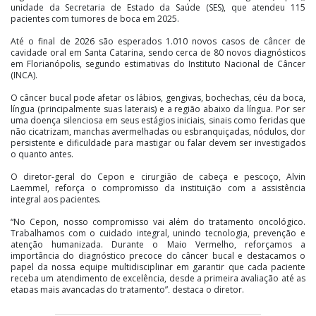
unidade da Secretaria de Estado da Saúde (SES), que atendeu 115
pacientes com tumores de boca em 2025.
Até o final de 2026 são esperados 1.010 novos casos de câncer de
cavidade oral em Santa Catarina, sendo cerca de 80 novos diagnósticos
em Florianópolis, segundo estimativas do Instituto Nacional de Câncer
(INCA).
O câncer bucal pode afetar os lábios, gengivas, bochechas, céu da boca,
língua (principalmente suas laterais) e a região abaixo da língua. Por ser
uma doença silenciosa em seus estágios iniciais, sinais como feridas que
não cicatrizam, manchas avermelhadas ou esbranquiçadas, nódulos, dor
persistente e dificuldade para mastigar ou falar devem ser investigados
o quanto antes.
O diretor-geral do Cepon e cirurgião de cabeça e pescoço, Alvin
Laemmel, reforça o compromisso da instituição com a assistência
integral aos pacientes.
“No Cepon, nosso compromisso vai além do tratamento oncológico.
Trabalhamos com o cuidado integral, unindo tecnologia, prevenção e
atenção humanizada. Durante o Maio Vermelho, reforçamos a
importância do diagnóstico precoce do câncer bucal e destacamos o
papel da nossa equipe multidisciplinar em garantir que cada paciente
receba um atendimento de excelência, desde a primeira avaliação até as
etapas mais avançadas do tratamento”, destaca o diretor.
O médico explica ainda que o diagnóstico precoce aumenta