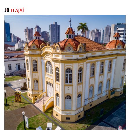
significativamente as chances de sucesso no tratamento. “Diante de uma
lesão suspeita, o primeiro passo é a realização de uma biópsia. Com a
ITAJAÍ
confirmação do diagnóstico, o paciente encaminhado ao Cepon passa
por uma avaliação da equipe de Cabeça e Pescoço, que analisa a
localização do tumor, suas características e dimensões, realizando o
estadiamento clínico da doença. A partir dessa avaliação, definimos a
abordagem terapêutica mais adequada para cada caso”, explica.
Odontologia
A atenção odontológica também é parte essencial da assistência
oncológica. A dentista do Cepon, Mariana Minamisako, destaca a
importância da avaliação minuciosa das condições de higiene e da
saúde bucal antes do início do tratamento contra o câncer.
“O ideal é que todos os pacientes com câncer realizem uma adequação
bucal antes de iniciar o tratamento, para evitar mucosite oral, que são
feridas na boca decorrentes da radioterapia, além de infecções
secundárias causadas por fungos, bactérias e vírus. O paciente com
câncer de boca, principalmente, precisa estar sem focos de infecção
oral, como cáries, para evitar complicações”, ressalta.
O Cepon também é destaque na formação de novos profissionais pelo
SUS. “Recebemos residentes de Odontologia em Saúde da Família,
contribuindo para a formação prática desses profissionais na área da
oncologia. Essa vivência permite que os residentes compreendam, na
prática, como atuar no cuidado odontológico ao paciente oncológico,
fortalecendo o ensino e a qualificação da assistência pública em saúde”,
afirma Mariana.