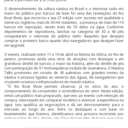
O desenvolvimento da cultura náutica no Brasil e o interesse cada vez
maior do público por barcos de lazer foi uma das revelações do Rio
Boat Show, que encerrou a sua 27 edição com sucesso em qualidade e
números: registrou mais de 30 mil visitantes, a presença de mais de 110
barcos em exposição, sendo mais de 70 deles na água. Conforme
depoimentos de expositores, lanchas na categoria de 30 a 40 pés
conquistaram o interesse do público tanto daqueles que desejam
comprar o primeiro barco quanto dos navegadores que desejam fazer
um upgrade.
O evento, realizado entre 11 e 19 de abril na Marina da Glória, no Rio de
Janeiro, promoveu ainda uma série de atrações com destaque a um
grandioso desfile de barcos, o maior da história, além do desfile de jets
com participação de 57 motoaquáticas na Baía de Guanabara. O Náutica
Talks promoveu um circuito de 45 palestras com grandes nomes da
náutica e pessoas ligadas ao universo das águas, de navegadores que
cruzaram oceanos a influenciadores do mundo náutico.
“O Rio Boat Show permite observar, já no início do ano, o
comportamento do consumidor e as tendências do setor. Nesta edição,
vimos um público mais preparado, que veio ao evento com intenção de
compra, interessado em comparar modelos e vivenciar a experiência na
água. Isso qualifica as negociações e dá um direcionamento para o
mercado ao longo do ano. Entre os destaques e com base no
levantamento que fizemos, identificamos uma procura recorrente por
embarcações de 30 a 40 pés, uma faixa de tamanho de barco que reúne
atributos valorizados pelo comprador, como conforto, versatilidade de
uso e bom aproveitamento de espaço”, afirma Thalita Vicentini, diretora