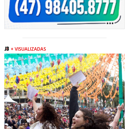
+ VISUALIZADAS
05/08/2026 | 07:00
Queda na geração europeia ocorre enquanto inteligência artificial, data
centers e carros elétricos elevam a demanda e colocam o
armazenamento no centro do debate energético
NAVEGANTES