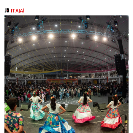
da Boat Show Eventos.
ITAJAÍ
Em relação ao público comprador, de acordo com as marcas
expositoras, o Rio de Janeiro concentrou a maior parte dos clientes
interessados, com destaque também para visitantes de São Paulo,
seguidos pela presença de consumidores de estados como Espírito
Santo, Minas Gerais, além de regiões como Sul e Nordeste.
Além da exposição de embarcações na água e em áreas secas, o evento
reuniu uma variedade de marcas voltadas a equipamentos, tecnologia
embarcada, brinquedos náuticos e serviços, além de produtos
direcionados aos amantes de aventuras em terra e ao turismo. A agenda
incluiu shows ao vivo e experiências como passeios de veleiro, batismo
de mergulho e contou com a presença de celebridades.
Após encerrar mais uma edição de sucesso o boat show segue seu
calendário de 2026 com o Marina Itajaí Boat Show, realizado no maior
polo produtor náutico brasileiro, Itajaí, SC. Acontece entre 2 e 5 de julho.
Depoimentos dos expositores sobre a participação no Rio Boat Show
2026.
“O evento mantém sua importância por reunir o público qualificado e
permitir a apresentação dos modelos em operação. Os destaques
ficaram para os modelos como a Schaefer 660 e a V44, com presença
relevante de clientes de São Paulo e do Rio de Janeiro” – Márcio Schaefer,
CEO da Schaefer Yachts.
“Foi um momento muito importante para a gente, porque este foi o ano