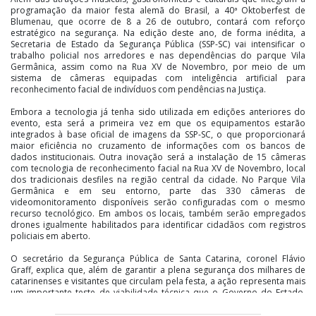
programação da maior festa alemã do Brasil, a 40ª Oktoberfest de
Blumenau, que ocorre de 8 a 26 de outubro, contará com reforço
estratégico na segurança. Na edição deste ano, de forma inédita, a
Secretaria de Estado da Segurança Pública (SSP-SC) vai intensificar o
trabalho policial nos arredores e nas dependências do parque Vila
Germânica, assim como na Rua XV de Novembro, por meio de um
sistema de câmeras equipadas com inteligência artificial para
reconhecimento facial de indivíduos com pendências na Justiça.
Embora a tecnologia já tenha sido utilizada em edições anteriores do
evento, esta será a primeira vez em que os equipamentos estarão
integrados à base oficial de imagens da SSP-SC, o que proporcionará
maior eficiência no cruzamento de informações com os bancos de
dados institucionais. Outra inovação será a instalação de 15 câmeras
com tecnologia de reconhecimento facial na Rua XV de Novembro, local
dos tradicionais desfiles na região central da cidade. No Parque Vila
Germânica e em seu entorno, parte das 330 câmeras de
videomonitoramento disponíveis serão configuradas com o mesmo
recurso tecnológico. Em ambos os locais, também serão empregados
drones igualmente habilitados para identificar cidadãos com registros
policiais em aberto.
O secretário da Segurança Pública de Santa Catarina, coronel Flávio
Graff, explica que, além de garantir a plena segurança dos milhares de
catarinenses e visitantes que circulam pela festa, a ação representa mais
um importante teste de viabilidade técnica que o Governo do Estado,
por meio da SSP-SC, realiza com o intuito de implantar um sistema de
reconhecimento facial em nível estadual. À medida que os testes