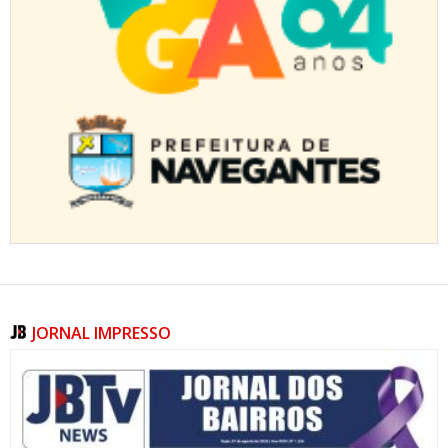
ITAJAÍ
06/08/2026 | 18:17
Integração entre educação infantil e ensino fundamental é
prioridade em novo programa da Educação
ITAJAÍ
06/08/2026 | 18:17
Portal Doar recebe novas funcionalidades para consulta de
projetos em Itajaí
BALNEÁRIO CAMBORIÚ
06/08/2026 | 18:21
Emasa recebe representantes do serviço de água e esgoto
de Jaraguá do Sul
JORNAL IMPRESSO
BALNEÁRIO CAMBORIÚ
06/08/2026 | 18:24
Delimitadores de tráfego reforçam sinalização e segurança
nas vias de BC
08/08/2026 | 07:00