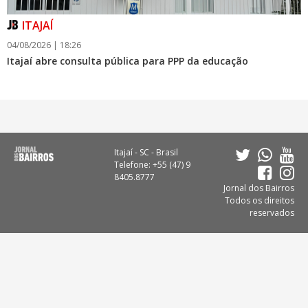
ITAJAÍ
04/08/2026 | 18:26
Itajaí abre consulta pública para PPP da educação
Itajaí - SC - Brasil
Telefone: +55 (47) 9
8405.8777
Jornal dos Bairros
Todos os direitos
reservados
08/08/2026 | 07:00
Setor judicial de medicamentos de BC estará fechado nos
dias 10 e 11 de agosto para realização de inventário
GERAL