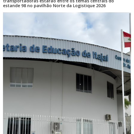
BALNEÁRIO CAMBORIÚ
transportadoras estarão entre os temas centrais do
estande 98 no pavilhão Norte da Logistique 2026
05/08/2026 | 17:58
Três ruas de Balneário Camboriú recebem requalificação
asfáltica
08/08/2026 | 07:00
Teatro Bruno Nitz terá concerto “Rock ao Piano” neste
sábado
BALNEÁRIO CAMBORIÚ