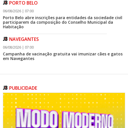
PORTO BELO
06/08/2026 | 07:00
Porto Belo abre inscrições para entidades da sociedade civil
participarem da composição do Conselho Municipal da
Habitação
09/08/2026 | 07:00
NAVEGANTES
Prefeitura de Balneário Piçarras realiza leilão eletrônico de
bens móveis e terrenos do IPRESP
06/08/2026 | 07:00
Campanha de vacinação gratuita vai imunizar cães e gatos
GERAL
em Navegantes
CAMBORIÚ
06/08/2026 | 07:00
Saúde de Camboriú reforça equipes das UBSs com novos
PUBLICIDADE
profissionais
BALNEÁRIO PIÇARRAS
06/08/2026 | 07:00
Balneário Piçarras terá Dia D da Campanha Multivacinação
no dia 22 de agosto