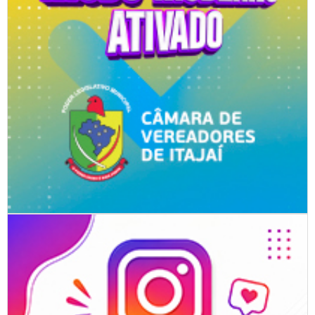
ITAJAÍ
06/08/2026 | 10:03
Diretoras da Educação Infantil participam de avaliação de
gestão
ITAJAÍ
06/08/2026 | 10:04
Bocha de Itajaí é vice-campeã do Microrregional do JASC
09/08/2026 | 07:00
ITAJAÍ
Executivos da WEG palestram em evento sobre carreira na
Univali
06/08/2026 | 10:05
Aluna da EB José Medeiros Vieira conquista Pan-americano
BALNEÁRIO CAMBORIÚ
de Jiu Jitsu
ITAJAÍ
06/08/2026 | 10:06
Voluntários da Cozinha Solidária Zilda Barbosa
participaram de capacitação sobre manipulação de
alimentos