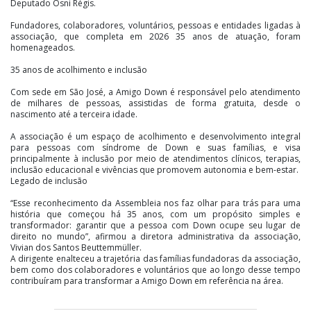
Deputado Osni Régis.
Fundadores, colaboradores, voluntários, pessoas e entidades ligadas à
associação, que completa em 2026 35 anos de atuação, foram
homenageados.
35 anos de acolhimento e inclusão
Com sede em São José, a Amigo Down é responsável pelo atendimento
de milhares de pessoas, assistidas de forma gratuita, desde o
nascimento até a terceira idade.
A associação é um espaço de acolhimento e desenvolvimento integral
para pessoas com síndrome de Down e suas famílias, e visa
principalmente à inclusão por meio de atendimentos clínicos, terapias,
inclusão educacional e vivências que promovem autonomia e bem-estar.
Legado de inclusão
“Esse reconhecimento da Assembleia nos faz olhar para trás para uma
história que começou há 35 anos, com um propósito simples e
transformador: garantir que a pessoa com Down ocupe seu lugar de
direito no mundo”, afirmou a diretora administrativa da associação,
Vivian dos Santos Beuttemmüller.
A dirigente enalteceu a trajetória das famílias fundadoras da associação,
bem como dos colaboradores e voluntários que ao longo desse tempo
contribuíram para transformar a Amigo Down em referência na área.
“Nascemos do acolhimento, do desejo de oferecer suporte às famílias