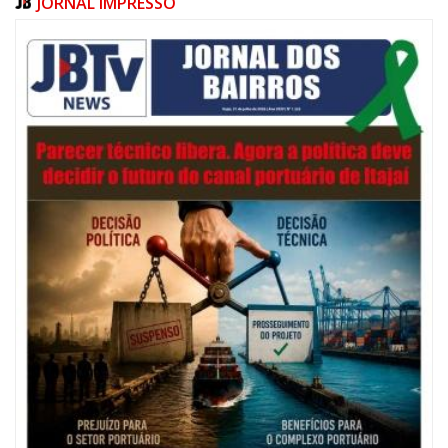
JORNAL IMPRESSO
Edeval Raul Tavares
Alini Teresinha dos Santos de Azevedo
Ana Beduschi Nahas
Silvana Bittencourt da Silva Purificação
06/08/2026 | 07:00
Festival de Pesca de Praia vai celebrar o aniversário de Navegantes
ITAJAÍ