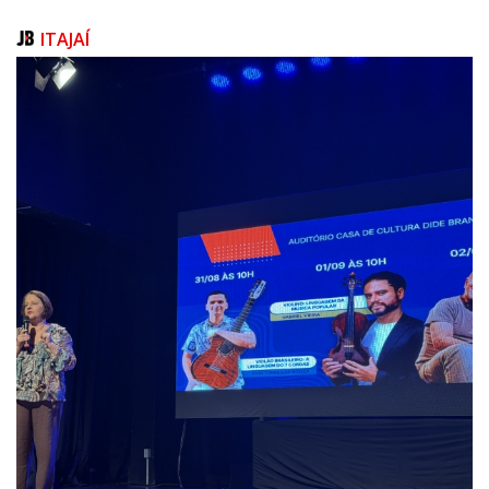
desde o diagnóstico e de provar que a inclusão se constrói no dia a dia,
por meio da estimulação precoce, do apoio pedagógico, da autonomia
ITAJAÍ
e do afeto”, completou.
Referência para muitas famílias
Em nome dos homenageados, Marcos Antônio Costa, diretor da
Fundação Brasileira das Associações da Síndrome de Down, também
destacou a importância dos fundadores da associação, que iniciaram o
trabalho numa época em que quase não havia informações sobre a
síndrome e que o diagnóstico, na maioria das vezes, era seguido de
isolamento e preconceito.
“Um grupo de pais não aceitou o isolamento para seus filhos. Onde o
mundo via limites, eles enxergaram potencial e oportunidades”, declarou
Costa.
“A Amigo Down é um porto seguro para muitas famílias, único alento e
fonte de informação. Gente de todo o estado, sem saber o que fazer
quando recebem o diagnóstico, encontram esperança e amor.”
Costa também destacou os desafios das associações que atendem as
pessoas com Down, comuns a todo o terceiro setor: a sustentabilidade
financeira, a necessidade de mais voluntários e o envelhecimento dessa
parcela da população.
Defesa dos direitos das pessoas com deficiência
O conselheiro do Tribunal de Contas do Estado (TCE-SC) e ex-deputado
estadual José Nei Ascari, que foi homenageado pelo seu trabalho em
prol das pessoas com deficiência no período em que esteve na Alesc,