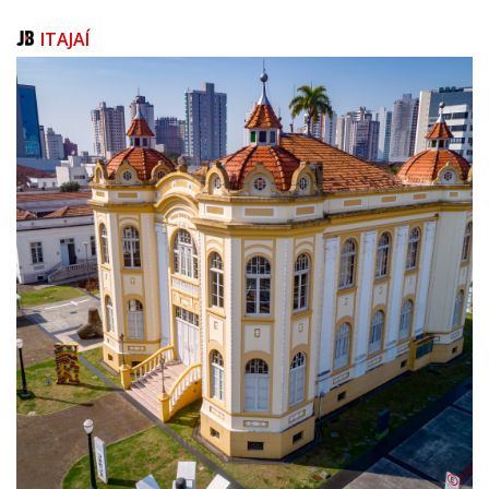
eficiência e a melhoria do atendimento à população.
ITAJAÍ
Itajaí 360
Com iniciativa da Secretaria de Tecnologia e da Secretaria de
Desenvolvimento Urbano e Habitação, a ferramenta é desenvolvida pela
govtech OSPA Place. O Itajaí 360 representa um marco na modernização
da gestão urbana do município e aproxima a tecnologia do dia a dia da
população. A plataforma permite que moradores, investidores e
profissionais do setor imobiliário tenham acesso a informações
detalhadas sobre terrenos e lotes, compreendendo de forma clara o
que pode ou não ser realizado em cada área. Essa transparência
proporciona mais segurança para quem deseja investir, construir ou
adquirir um imóvel.
A iniciativa é o primeiro passo de um amplo processo de transformação
digital da cidade. A partir da implantação dos gêmeos digitais, Itajaí
passará a integrar, em um único ambiente virtual, informações sobre
redes de abastecimento de água, esgotamento sanitário, drenagem,
fibra óptica e demais infraestruturas urbanas. Essa integração permitirá
uma visão completa do município, tornando o planejamento urbano
mais eficiente, reduzindo conflitos entre projetos e qualificando a
tomada de decisões.
Outro avanço será a modernização dos processos de licenciamento de
obras. Com o uso de inteligência artificial, a análise de projetos poderá
ser realizada em poucos minutos, reduzindo significativamente um
processo que hoje pode levar semanas. A tecnologia trará mais