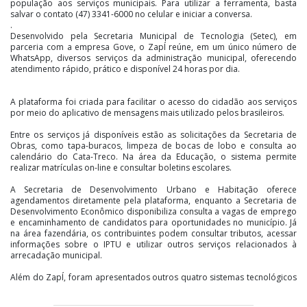
população aos serviços municipais. Para utilizar a ferramenta, basta
salvar o contato (47) 3341-6000 no celular e iniciar a conversa.
.
Desenvolvido pela Secretaria Municipal de Tecnologia (Setec), em
parceria com a empresa Gove, o ZapÍ reúne, em um único número de
WhatsApp, diversos serviços da administração municipal, oferecendo
atendimento rápido, prático e disponível 24 horas por dia.
A plataforma foi criada para facilitar o acesso do cidadão aos serviços
por meio do aplicativo de mensagens mais utilizado pelos brasileiros.
Entre os serviços já disponíveis estão as solicitações da Secretaria de
Obras, como tapa-buracos, limpeza de bocas de lobo e consulta ao
calendário do Cata-Treco. Na área da Educação, o sistema permite
realizar matrículas on-line e consultar boletins escolares.
A Secretaria de Desenvolvimento Urbano e Habitação oferece
agendamentos diretamente pela plataforma, enquanto a Secretaria de
Desenvolvimento Econômico disponibiliza consulta a vagas de emprego
e encaminhamento de candidatos para oportunidades no município. Já
na área fazendária, os contribuintes podem consultar tributos, acessar
informações sobre o IPTU e utilizar outros serviços relacionados à
arrecadação municipal.
Além do ZapÍ, foram apresentados outros quatro sistemas tecnológicos
que modernizam a gestão pública e ampliam a oferta de serviços
digitais, reforçando o compromisso do Município com a inovação, a