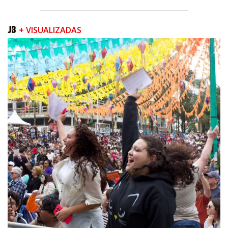
+ VISUALIZADAS
07/08/2026 | 07:00
Prefeitura de Itapema segue com credenciamento aberto para artistas e
produtores culturais
ITAPEMA