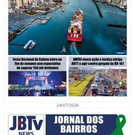
07/08/2026 | 07:00
Saúde de BC promove mutirão de DIU e Implanon na UBS Municípios
neste sábado
POLÍTICA
24/07/2026