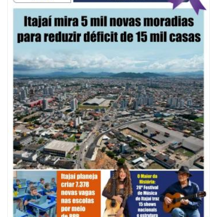
Defesa Civil de Itajaí e Univali ampliam monitoramento das marés com
novo marégrafo
NAVEGANTES