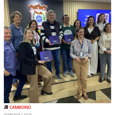
09/08/2026 | 07:00
Prefeitura apresenta projeto da Praça do Pescador à comunidade na
próxima quinta-feira (13/08)
BALNEÁRIO PIÇARRAS
CAMBORIÚ
07/08/2026 | 10:23