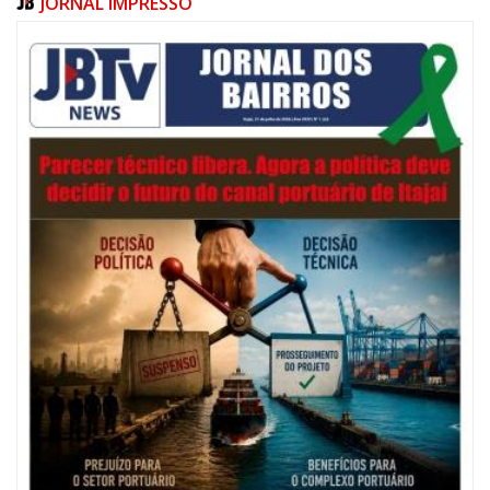
JORNAL IMPRESSO
07/08/2026 | 07:00
Navegantes celebra 64 anos com shows nacionais de Ferrugem, Banda
Morada e Chiquito & Bordoneio
ITAJAÍ