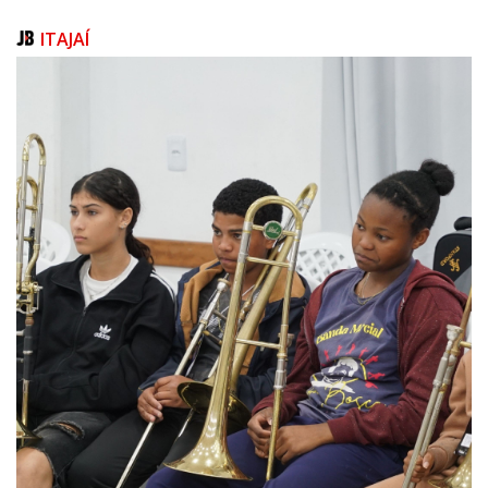
Para o aluno que deseja assistir as aulas de qualquer lugar, mas não
ITAJAÍ
abre mão da interação com o professor e os colegas, existe a
modalidade EAD síncrono. Nesta opção, as atividades ocorrem em
tempo real e são ministradas exclusivamente pela internet. O modelo
dispensa deslocamento até o campus, pois não inclui aula presencial.
Para quem deseja estudar neste formato, também há opções de cursos
com vagas abertas na Univali.
Confira as opções em univali.br/pos/eadsincrono
EAD assíncrono
Já o profissional que precisa de mais flexibilidade e autonomia, para
conciliar os estudos da especialização com a sua rotina pessoal, pode
optar pelo modelo EAD assíncrono. Com aulas 100% gravadas, é o aluno
quem decide o melhor dia e horário para assistir os conteúdos e
cumprir as atividades do curso. O modelo permite o ingresso de alunos
o ano inteiro. Atualmente, na Univali, há um catálogo de 32 cursos
disponíveis.
Confira as opções em univali.br/pos/ead
Inscrições
Para fazer a inscrição nos cursos de pós-graduação lato sensu da Univali
é preciso acessar o site univali.br/pos, selecionar o curso desejado,
preencher o formulário disponível no botão “Inscreva-se” e seguir o