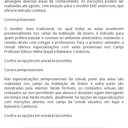
abrangem diversas áreas de conhecimento. As inscrições podem ser
realizadas até agosto, com exceção para o modelo EAD assíncrono, que
oferece entrada contínua.
Cursos presenciais
O modelo mais tradicional, no qual todas as aulas acontecem
presencialmente nos campi da Instituição de Ensino, é indicado para
quem prefere estudar e conviver no ambiente universitário, mantendo o
contato direto com colegas e professores. Para o próximo semestre, a
Univali oferece especializações com aulas presenciais nos Campi
Professor Edison Villela (Itajaí) e Balneário Camboriú.
Confira as opções em univali.br/pos/mba
Cursos semipresenciais
Nas especializações semipresenciais da Univali, parte das aulas são
realizadas nos campi da Instituição de Ensino e outra parte são
ministradas pela internet. Neste formato, os conteúdos virtuais são
realizados ao vivo permitindo que alunos e docentes sigam interagindo
em tempo real. Neste modelo, atualmente, há opções de especializações
com inscrições abertas nos campi da Univali situados em Itajaí e
Balneário Camboriú.
Confira as opções em univali.br/pos/mba
Cursos EAD Síncrono