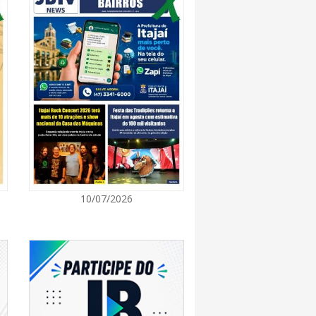
7:00
 Itapema segue com credenciamento aberto
e produtores culturais
7:00
taca no IDEB e conquista melhor resultado da
7:00
10/07/2026
endedor divulga agenda de capacitações e
ratuitas para agosto em Balneário Piçarras
7:00
nquista nota A+ na Capag do Tesouro