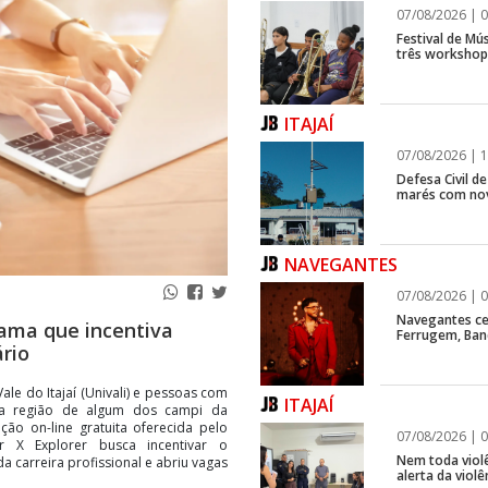
07/08/2026 | 0
Festival de Mús
três workshops
ITAJAÍ
07/08/2026 | 1
Defesa Civil d
marés com no
NAVEGANTES
07/08/2026 | 0
Navegantes ce
rama que incentiva
Ferrugem, Ban
rio
le do Itajaí (Univali) e pessoas com
ITAJAÍ
na região de algum dos campi da
ção on-line gratuita oferecida pelo
07/08/2026 | 0
 X Explorer busca incentivar o
Nem toda violê
 carreira profissional e abriu vagas
alerta da viol