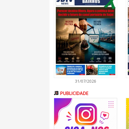
de Ensino se mantém comprometida co
preparados para identificar oportunida
contribuir para o desenvolvimento econômico e
Saiba mais
A Univali e o Santander são parceiros, d
educação e ao incentivo ao ensino superio
oportunidades de intercâmbio docente e di
Santander X, em 2025, as oportunidades da
empreendedorismo e inovação foram expand
O Banco Santander mantém, há mais de 28 ano
à empregabilidade e ao empreendedorismo. 
2,2 bilhões de euros e apoiou mais de um 
meio de parcerias com mais de 1,3 mil univ
31/07/2026
PUBLICIDADE