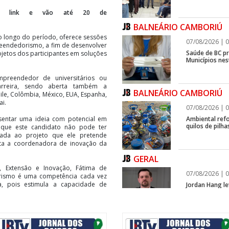
este link e vão até 20 de
BALNEÁRIO CAMBORIÚ
 longo do período, oferece sessões
07/08/2026 | 0
reendedorismo, a fim de desenvolver
Saúde de BC p
ojetos dos participantes em soluções
Municípios ne
empreendedor de universitários ou
 carreira, sendo aberta também a
BALNEÁRIO CAMBORIÚ
le, Colômbia, México, EUA, Espanha,
ai.
07/08/2026 | 0
Ambiental refo
esentar uma ideia com potencial em
quilos de pilha
r que este candidato não pode ter
ciada ao projeto que ele pretende
nta a coordenadora de inovação da
GERAL
o, Extensão e Inovação, Fátima de
07/08/2026 | 0
rismo é uma competência cada vez
ia, pois estimula a capacidade de
Jordan Hang le
InspiraBQ, em
a sociedade.
mos a ampliar o acesso da nossa
a que conecta participantes de
ITAPEMA
o de ideias inovadoras. A Instituição