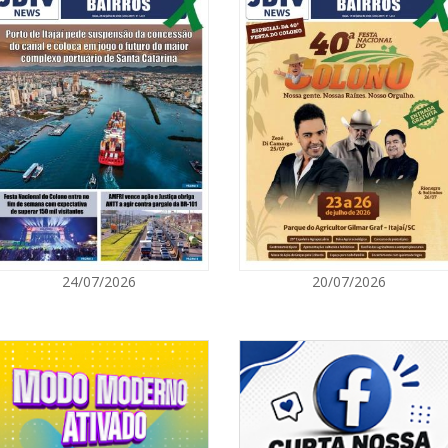
m a formação de profissionais
07/08/2026 | 0
des, criar negócios de impacto e
 social.", afirmou Buzzi.
Prefeitura de
para artistas 
esde 2002, em programas ligados à
r, por meio de bolsas de estudo e
ITAPEMA
scente. Com a adesão à plataforma
 comunidade acadêmica nas áreas de
07/08/2026 | 0
idas.
Itapema se des
s, iniciativas voltadas à educação,
região
Nesse período, já destinou mais de
milhão de pessoas e empresas, por
ersidades em todo o mundo.
BALNEÁRIO PIÇARRAS
07/08/2026 | 0
24/07/2026
20/07/2026
Sala do Empre
consultorias g
NAVEGANTES
07/08/2026 | 0
Navegantes co
Nacional