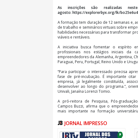
As inscrições são realizadas n
agosto: https://explorerbyx.org/lk/bo25e6u4
A formação tem duração de 12 semanas e, ao
de trabalho e seminários virtuais sobre emp
habilidades necessárias para transformar pr
viáveis e rentáveis.
A iniciativa busca fomentar o espírito 
profissionais nos estágios iniciais da
empreendedores da Alemanha, Argentina, Chi
Paraguai, Peru, Portugal, Reino Unido e Urugu
“Para participar o interessado precisa apr
fase de pré-incubação. É importante cita
empresa, já legalmente constituída, asso
desenvolver ao longo do programa.”, orie
Univali, Janaína Lorenzi Tomio.
A pró-reitora de Pesquisa, Pós-graduaçã
Campos Buzzi, afirma que o empreendedo
mais importante na formação universitár
transformar conhecimento em soluções para 
JORNAL IMPRESSO
“Como parceiros deste programa, ajuda
comunidade acadêmica a uma experiênci
diferentes países e incentiva a implementaçã