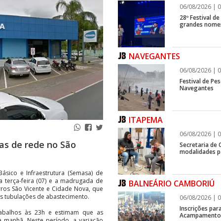
06/08/2026 | 0
28º Festival d
grandes nomes
NAVEGANTES
06/08/2026 | 0
Festival de Pes
Navegantes
ITAPEMA
06/08/2026 | 0
s de rede no São
Secretaria de 
modalidades p
ásico e Infraestrutura (Semasa) de
sta terça-feira (07) e a madrugada de
BALNEÁRIO CAMBORIÚ
irros São Vicente e Cidade Nova, que
s tubulações de abastecimento.
06/08/2026 | 0
Inscrições par
rabalhos às 23h e estimam que as
Acampamento F
a manhã. Neste período, a variação