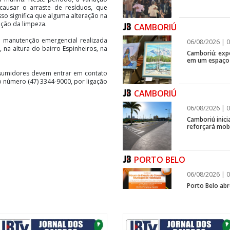
causar o arraste de resíduos, que
so significa que alguma alteração na
ação da limpeza.
CAMBORIÚ
 manutenção emergencial realizada
06/08/2026 | 0
na altura do bairro Espinheiros, na
Camboriú: exp
em um espaço 
nsumidores devem entrar em contato
 número (47) 3344-9000, por ligação
CAMBORIÚ
06/08/2026 | 0
Camboriú inici
reforçará mob
PORTO BELO
06/08/2026 | 0
Porto Belo abr
participarem 
Habitação
NAVEGANTES