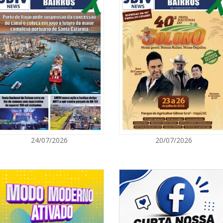
06/08/2026 | 0
Campanha de va
em Navegante
CAMBORIÚ
06/08/2026 | 0
Saúde de Camb
profissionais
BALNEÁRIO PIÇARRAS
06/08/2026 | 0
24/07/2026
20/07/2026
Balneário Piça
no dia 22 de a
ITAJAÍ
05/08/2026 | 0
Festa das Trad
quinta (6) e c