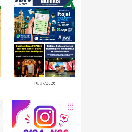
7:00
cinação gratuita vai imunizar cães e gatos
s
7:00
oriú reforça equipes das UBSs com novos
7:00
10/07/2026
rras terá Dia D da Campanha Multivacinação
gosto
7:00
ições Brasileiras em Itajaí começa nesta
elebra a cultura do Norte e Nordeste no