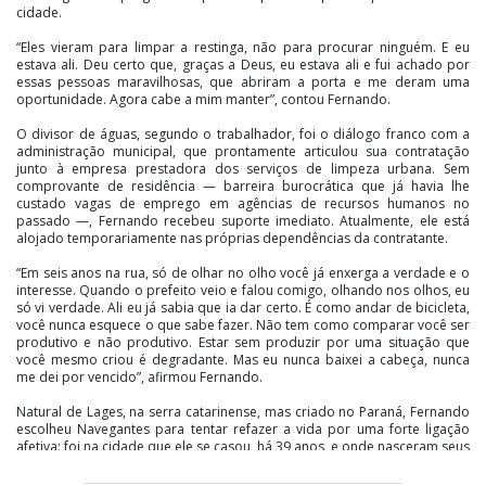
cidade.
“Eles vieram para limpar a restinga, não para procurar ninguém. E eu
estava ali. Deu certo que, graças a Deus, eu estava ali e fui achado por
essas pessoas maravilhosas, que abriram a porta e me deram uma
oportunidade. Agora cabe a mim manter”, contou Fernando.
O divisor de águas, segundo o trabalhador, foi o diálogo franco com a
administração municipal, que prontamente articulou sua contratação
junto à empresa prestadora dos serviços de limpeza urbana. Sem
comprovante de residência — barreira burocrática que já havia lhe
custado vagas de emprego em agências de recursos humanos no
passado —, Fernando recebeu suporte imediato. Atualmente, ele está
alojado temporariamente nas próprias dependências da contratante.
“Em seis anos na rua, só de olhar no olho você já enxerga a verdade e o
interesse. Quando o prefeito veio e falou comigo, olhando nos olhos, eu
só vi verdade. Ali eu já sabia que ia dar certo. É como andar de bicicleta,
você nunca esquece o que sabe fazer. Não tem como comparar você ser
produtivo e não produtivo. Estar sem produzir por uma situação que
você mesmo criou é degradante. Mas eu nunca baixei a cabeça, nunca
me dei por vencido”, afirmou Fernando.
Natural de Lages, na serra catarinense, mas criado no Paraná, Fernando
escolheu Navegantes para tentar refazer a vida por uma forte ligação
afetiva: foi na cidade que ele se casou, há 39 anos, e onde nasceram seus
dois filhos mais velhos. Após o fim do casamento de três décadas,
grande parte devido ao uso de drogas e o avanço da vulnerabilidade