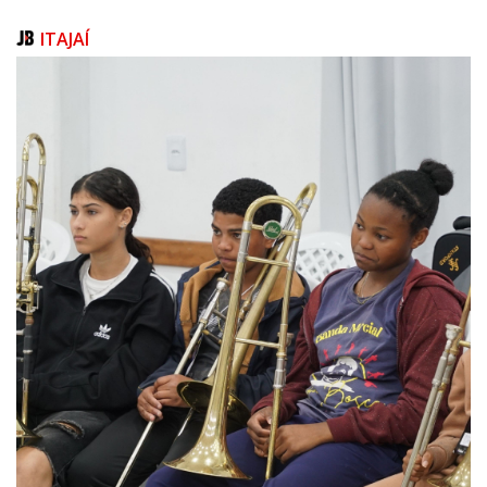
social, o isolamento severo acabou por afastá-lo dos filhos. A perda de
um aparelho celular cortou o último canal de contato com a filha mais
ITAJAÍ
velha.
Afastado das drogas desde que voltou a Navegantes, há seis anos, e
agora empregado, o próximo e mais aguardado objetivo é a
reconstrução desses vínculos. Fernando quer viajar para visitar a filha, no
Paraná, e finalmente conhecer o seu terceiro neto.
“Ela sempre me convidou, mas eu nunca tive coragem de ir. Me
apresentar de que jeito? Não adianta você cortar o cabelo, fazer a
barba, se o interior da pessoa está um caco. Agora vai ser diferente.
Poder pegar meus netos, tomar um sorvete. Agora eu quero chegar lá
com dignidade”, compartilhou.
Texto: Rodrigo Ramos
Fotos: Rodrigo Ramos