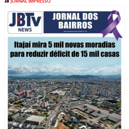
JORNAL IMPRESSO
07/08/2026 | 10:15
Defesa Civil de Itajaí e Univali ampliam monitoramento das marés com
novo marégrafo
NAVEGANTES