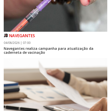
NAVEGANTES
09/08/2026 | 07:00
04/08/2026 | 07:00
Prefeitura apresenta projeto da Praça do Pescador à comunidade na
Navegantes realiza campanha para atualização da
próxima quinta-feira (13/08)
caderneta de vacinação
BALNEÁRIO PIÇARRAS