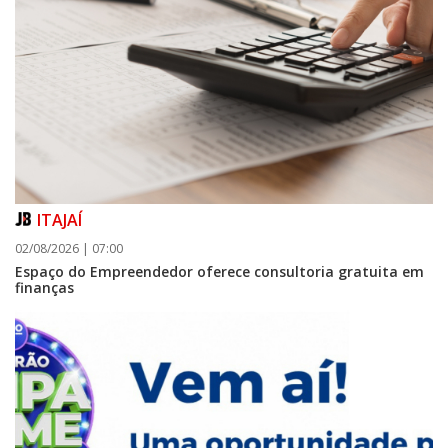
ITAJAÍ
09/08/2026 | 07:00
02/08/2026 | 07:00
Prefeitura de Balneário Piçarras realiza leilão eletrônico de bens móveis
Espaço do Empreendedor oferece consultoria gratuita em
e terrenos do IPRESP
finanças