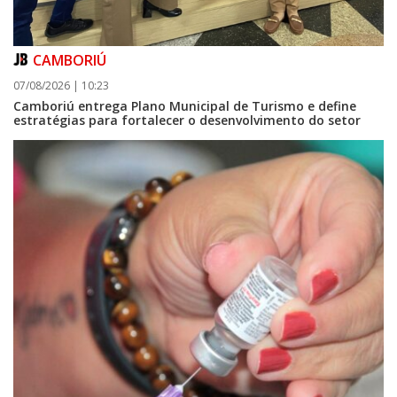
CAMBORIÚ
07/08/2026 | 10:23
09/08/2026 | 07:00
Camboriú entrega Plano Municipal de Turismo e define
4º Festival Náutico de Navegantes reúne esporte, tradição e regatas
estratégias para fortalecer o desenvolvimento do setor
BALNEÁRIO PIÇARRAS