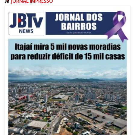
JORNAL IMPRESSO
07/08/2026 | 10:15
Defesa Civil de Itajaí e Univali ampliam monitoramento das marés com
novo marégrafo
NAVEGANTES