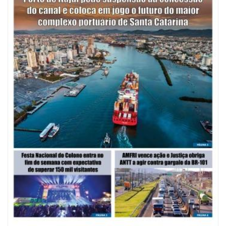
equipe de oito profissionais, composta por médico-psiquiatra,
enfermeira, psicóloga, assistente social, responsável técnica, educadores
e motorista.
A atuação é realizada de segunda a sexta-feira, das 8h às 18h, com
pessoas que estão em situação de rua, que fazem o uso crônico de
álcool e drogas. Elas são levadas para as casas de passagens
credenciadas, onde é feito todo o trabalho da equipe multiprofissional,
sendo realizadas visitas sistemáticas organizadas. Cada pessoa possui
um plano de atendimento individual, onde são analisadas e verificadas
todas as questões específicas.
08/08/2026 | 07:00
Saúde de BC abre inscrições para Oficina Regional de Qualidade em
Vigilância Sanitária
PENHA