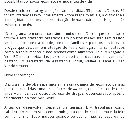
possibilitando novos recomeços e mudanças de vida.
Desde o início do programa, já foram atendidas 55 pessoas. Dessas, 31
foram internadas involuntariamente - com respeito às leis, à dignidade e
à integridade das pessoas em situação de rua usuárias de drogas - e 24
voluntariamente.
“O programa tem uma importância muito forte. Desde que foi iniciado,
trouxe e está trazendo resultados em poucos meses. Isso tem trazido
um benefício para a cidade, para as famílias e para os usuários de
drogas que estavam em situação de rua e começaram a ser tratados
como seres humanos, e não apenas como números. Hoje, o Resgate a
Vida BC muda a vida das pessoas e retira-as das ruas efetivamente”,
destacou o secretário de Assistência Social, Mulher e Família, Dão
Koeddermann.
Novos recomeços
O programa devolve esperança e mais uma chance de recomeço para as
pessoas atendidas. Uma delas é D.M, de 44 anos, que há cerca de cinco
anos vivia nas ruas devido ao uso de drogas, desencadeado após o
falecimento da mãe por Covid-19.
Antes de desenvolver dependência química, D.M trabalhava como
cabeleireiro em um salão em Curitiba, era casado e tinha uma vida feliz
com a família. Tudo mudou quando perdeu a mãe, se separou da
esposa e ficou psicologicamente abalado.