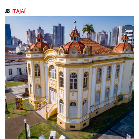
“Tirei minha mãe do hospital dentro de um vaso, e isso me afetou muito.
Eu não tinha mais estrutura psicológica. Eu não queria mais voltar para a
ITAJAÍ
sociedade, para mim, tinha acabado meu vínculo com as pessoas”,
comentou.
A situação de D.M chegou a um ponto crítico, em que ele se colocava em
risco e também as pessoas ao redor. Devido à sua condição, ele foi
internado involuntariamente em abril deste ano. Desde então, segue em
acolhimento e monitoramento pelas equipes multiprofissionais.
“A minha cabeça ainda não estava preparada, porém, todo dia fomos
trabalhando um pouco e hoje eu tenho a expectativa de voltar a ter a
mente sã, de ter um recomeço, uma nova vida com a minha filha, que
não vejo há cinco anos”, disse.
Para D.M, retomar o vínculo com a filha é algo que espera muito. Ele já
falou com a jovem, de 15 anos, por telefone, e agora aguarda poder
reencontrá-la pessoalmente. “Essa é uma ponte, um braço forte para eu
poder ficar bem, por saber que ainda existe alguém na sociedade por
quem tenho carinho, amor e atenção, e isso faz diferença no
tratamento”, finalizou.
A busca por ajuda
A vontade de recomeçar também motivou o jovem E.M, de 25 anos, a
procurar ajuda no programa Resgate a Vida BC. De forma voluntária, ele
foi acolhido em uma das instituições credenciadas, e já retornou ao
convívio com a família.