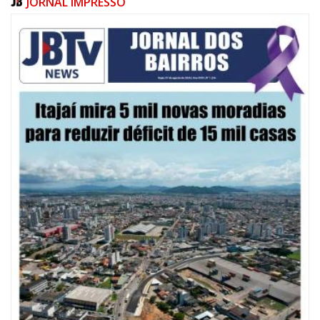
JORNAL IMPRESSO
09/08/2026 | 07:00
Defesa Civil de Itajaí apresentará plano de contingência contra El Niño na
ACII
ITAJAÍ