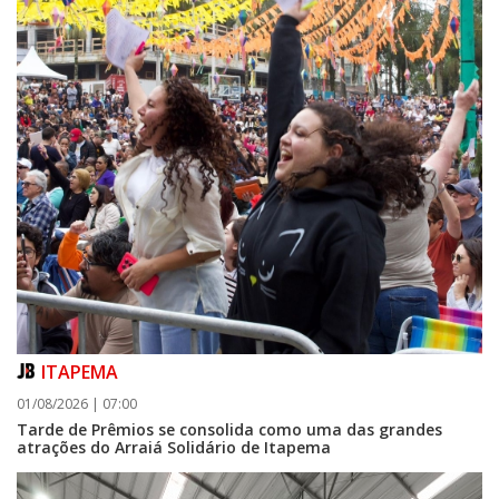
07/08/2026 | 07:00
Ambiental reforça descarte sustentável com envio de 330 quilos de
pilhas à logística reversa
GERAL
ITAPEMA
01/08/2026 | 07:00
Tarde de Prêmios se consolida como uma das grandes
atrações do Arraiá Solidário de Itapema