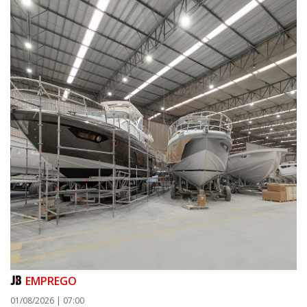
07/08/2026 | 07:00
Jordan Hang leva estratégias de marketing e vendas ao InspiraBQ, em
Brusque
ITAPEMA
EMPREGO
01/08/2026 | 07:00