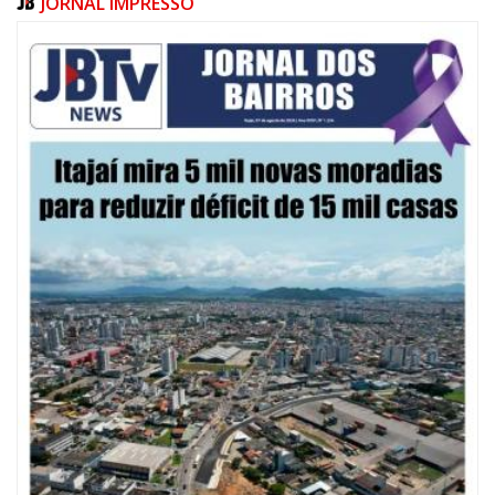
JORNAL IMPRESSO
07/08/2026 | 10:15
Defesa Civil de Itajaí e Univali ampliam monitoramento das marés com
novo marégrafo
NAVEGANTES