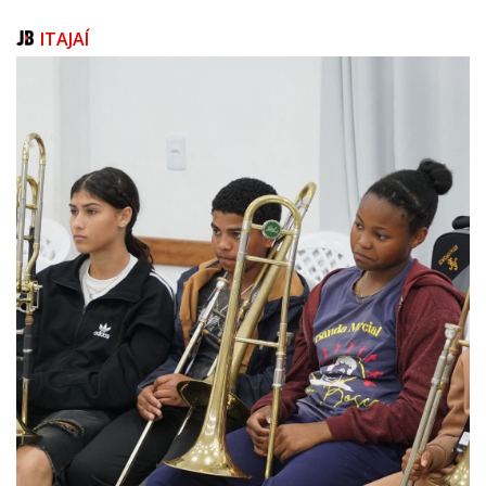
e EEB Ruizélio Cabral.
ITAJAÍ
Serão disputadas as seguintes modalidades: atletismo, basquetebol,
futebol, futsal, ginástica artística, ginástica rítmica, handebol, jiu-jitsu,
judô, surf, skate, tênis de mesa, voleibol, vôlei de praia e xadrez.