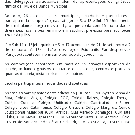
das delegações participantes, além de apresentações de ginástica
rítmica da FME e da Banda Municipal.
Ao todo, 26 escolas - entre municipais, estaduais e particulares -
participam da competição, nas categorias Sub-13 e Sub-15. Uma média
de 5 mil alunos integram esta edição, que conta com 15 modalidades
diferentes, nos naipes feminino e masculino, previstas para acontecer
até 17 de julho.
Já o Sub-11 (11° Jebequinho) e Sub-17 acontecem de 21 de setembro a 2
de outubro. A 13ª edição dos Jogos Estudantis Paradesportivos
(Parajebc) acontecem no mesmo período do Jebequinho.
As competições acontecem em mais de 15 espaços esportivos da
cidade, incluindo ginásios da FME e das escolas, centros esportivos,
quadras de areia, pista de skate, entre outros.
Escolas participantes e modalidades disputadas
As escolas participantes desta edição do JEBC são: CAIC Ayrton Senna da
Silva, Colégio Anglo, Colégio COC, Colégio Raízes, Colégio Energia,
Colégio Connect, Colégio Unificado, Colégio Construindo o Saber,
Colégio Liceu Catarinense, Colégio Uniavan, Colégio Margirus, Centro
Educacional Municipal (CEM) Ariribá, CEM Alfredo Domingos, CEM Iate
Clube, CEM Nova Esperança, CEM Vereador Santa, CEM Antonio Lúcio,
CEM Professor Armando César Ghislandi, CEM Ivo Silveira, CEM Franciso
Tomaz Garcia, CEM Giovania Almeida, CEM Presidente Médici, CEM
Taquaras, Escola Estadual Básica (EEB) João Goulart, EEB Maria da Glória