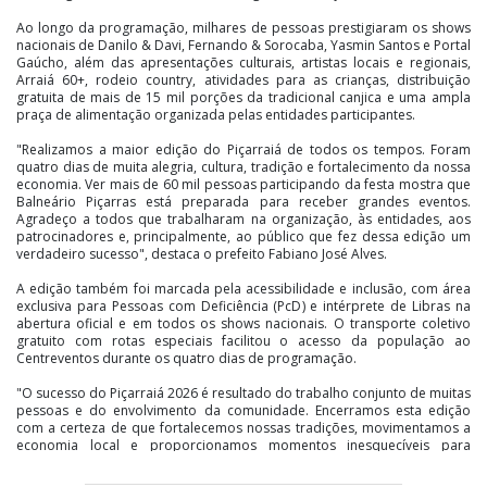
Ao longo da programação, milhares de pessoas prestigiaram os shows
nacionais de Danilo & Davi, Fernando & Sorocaba, Yasmin Santos e Portal
Gaúcho, além das apresentações culturais, artistas locais e regionais,
Arraiá 60+, rodeio country, atividades para as crianças, distribuição
gratuita de mais de 15 mil porções da tradicional canjica e uma ampla
praça de alimentação organizada pelas entidades participantes.
"Realizamos a maior edição do Piçarraiá de todos os tempos. Foram
quatro dias de muita alegria, cultura, tradição e fortalecimento da nossa
economia. Ver mais de 60 mil pessoas participando da festa mostra que
Balneário Piçarras está preparada para receber grandes eventos.
Agradeço a todos que trabalharam na organização, às entidades, aos
patrocinadores e, principalmente, ao público que fez dessa edição um
verdadeiro sucesso", destaca o prefeito Fabiano José Alves.
A edição também foi marcada pela acessibilidade e inclusão, com área
exclusiva para Pessoas com Deficiência (PcD) e intérprete de Libras na
abertura oficial e em todos os shows nacionais. O transporte coletivo
gratuito com rotas especiais facilitou o acesso da população ao
Centreventos durante os quatro dias de programação.
"O sucesso do Piçarraiá 2026 é resultado do trabalho conjunto de muitas
pessoas e do envolvimento da comunidade. Encerramos esta edição
com a certeza de que fortalecemos nossas tradições, movimentamos a
economia local e proporcionamos momentos inesquecíveis para
moradores e visitantes. Agora, seguimos trabalhando para que os
próximos grandes eventos do município sejam ainda melhores", ressalta