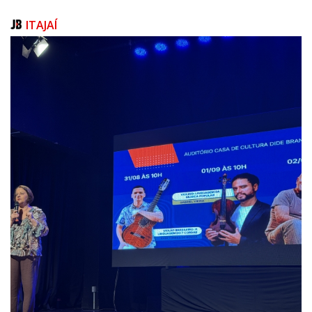
a secretária de Turismo e Desenvolvimento Econômico, Flávia Coradini.
ITAJAÍ
Premiação aos bananicultores
A 3° Exposição de Cachos de Banana foi um sucesso no Piçarraiá. Foram
expostos 26 cachos de banana da variedade Cavendish pesando um
total de 1.422,9 kg com média de 54,720 por cacho, sendo o cacho mais
pesado com 66,0 kg. Da variedade Prata foram 9 cachos com peso total
269,2 kg com média de 29,910 kg por cacho, sendo o cacho mais pesado
com 35,1kg.
Os cachos premiados da variedade Cavendish:
1° Valdir Habitzreiter
2° Bertolino Vilvert
3° Marcos Alexandre Vilvert
4° Luiz Carlos Habitzreiter
5° Geovane Ferreira
Cacho mais pesado: 66 kg de Adenilson Antunes Ramos