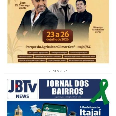
06/08/2026 | 10:04
Ação oferece testes rápidos para HIV, sífilis e hepatites nesta quinta (6) e
sexta-feira (7)
GERAL
20/07/2026