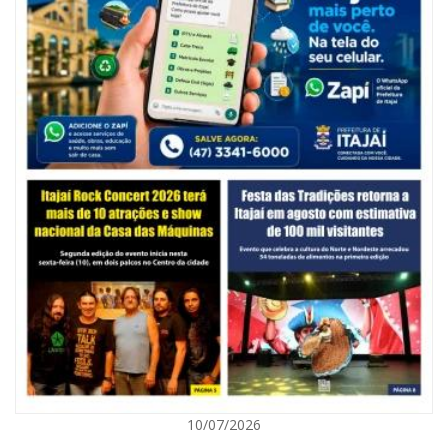
06/08/2026 | 10:14
Defesa Civil de SC monitora formação de ciclone-bomba no Sul do Brasil;
entenda como o fenômeno se forma e quais os impactos no estado
ITAJAÍ
10/07/2026