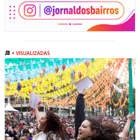
+ VISUALIZADAS
06/08/2026 | 07:00
Camboriú inicia obra que ampliará conexão entre vias e reforçará
mobilidade urbana
PORTO BELO