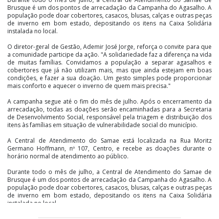
Brusque é um dos pontos de arrecadação da Campanha do Agasalho. A
população pode doar cobertores, casacos, blusas, calças e outras peças
de inverno em bom estado, depositando os itens na Caixa Solidária
instalada no local.
O diretor-geral de Gestão, Ademir José Jorge, reforça o convite para que
a comunidade participe da ação. "A solidariedade faz a diferença na vida
de muitas famílias. Convidamos a população a separar agasalhos e
cobertores que já não utilizam mais, mas que ainda estejam em boas
condições, e fazer a sua doação. Um gesto simples pode proporcionar
mais conforto e aquecer o inverno de quem mais precisa."
A campanha segue até o fim do mês de julho. Após o encerramento da
arrecadação, todas as doações serão encaminhadas para a Secretaria
de Desenvolvimento Social, responsável pela triagem e distribuição dos
itens às famílias em situação de vulnerabilidade social do município.
A Central de Atendimento do Samae está localizada na Rua Moritz
Germano Hoffmann, nº 107, Centro, e recebe as doações durante o
horário normal de atendimento ao público.
Durante todo o mês de julho, a Central de Atendimento do Samae de
Brusque é um dos pontos de arrecadação da Campanha do Agasalho. A
população pode doar cobertores, casacos, blusas, calças e outras peças
de inverno em bom estado, depositando os itens na Caixa Solidária
instalada no local.
O diretor-geral de Gestão, Ademir José Jorge, reforça o convite para que