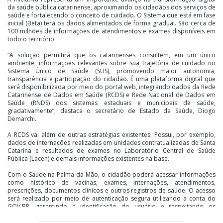
da saúde pública catarinense, aproximando os cidadãos dos serviços de
saúde e fortalecendo o conceito de cuidado. O Sistema que está em fase
inicial (Beta) terá os dados alimentados de forma gradual. São cerca de
100 milhões de informações de atendimentos e exames disponíveis em
todo o território.
“A solução permitirá que os catarinenses consultem, em um único
ambiente, informações relevantes sobre sua trajetória de cuidado no
Sistema Único de Saúde (SUS), promovendo maior autonomia,
transparência e participação do cidadão. É uma plataforma digital que
será disponibilizada por meio do portal web, integrando dados da Rede
Catarinense de Dados em Saúde (RCDS) e Rede Nacional de Dados em
Saúde (RNDS) dos sistemas estaduais e municipais de saúde,
gradativamente”, destaca o secretário de Estado da Saúde, Diogo
Demarchi.
A RCDS vai além de outras estratégias existentes. Possui, por exemplo,
dados de internações realizadas em unidades contratualizadas de Santa
Catarina e resultados de exames no Laboratório Central de Saúde
Pública (Lacen) e demais informações existentes na base.
Com o Saúde na Palma da Mão, o cidadão poderá acessar informações
como histórico de vacinas, exames, internações, atendimentos,
prescrições, documentos clínicos e outros registros de saúde. O acesso
será realizado por meio de autenticação segura utilizando a conta do
GOV.BR, garantindo a identificação do usuário e respeitando os
princípios de privacidade, confidencialidade e proteção de dados
estabelecidos pela Lei Geral de Proteção de Dados (LGPD).