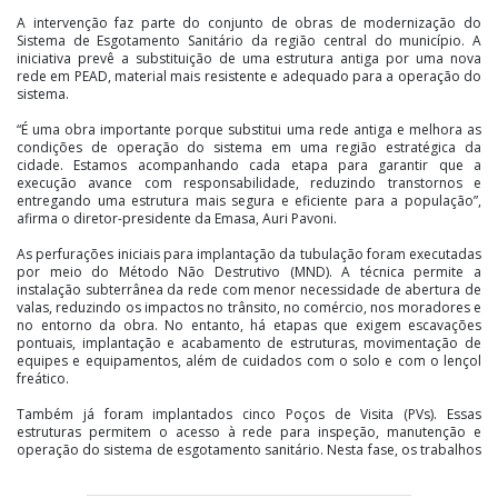
A intervenção faz parte do conjunto de obras de modernização do
Sistema de Esgotamento Sanitário da região central do município. A
iniciativa prevê a substituição de uma estrutura antiga por uma nova
rede em PEAD, material mais resistente e adequado para a operação do
sistema.
“É uma obra importante porque substitui uma rede antiga e melhora as
condições de operação do sistema em uma região estratégica da
cidade. Estamos acompanhando cada etapa para garantir que a
execução avance com responsabilidade, reduzindo transtornos e
entregando uma estrutura mais segura e eficiente para a população”,
afirma o diretor-presidente da Emasa, Auri Pavoni.
As perfurações iniciais para implantação da tubulação foram executadas
por meio do Método Não Destrutivo (MND). A técnica permite a
instalação subterrânea da rede com menor necessidade de abertura de
valas, reduzindo os impactos no trânsito, no comércio, nos moradores e
no entorno da obra. No entanto, há etapas que exigem escavações
pontuais, implantação e acabamento de estruturas, movimentação de
equipes e equipamentos, além de cuidados com o solo e com o lençol
freático.
Também já foram implantados cinco Poços de Visita (PVs). Essas
estruturas permitem o acesso à rede para inspeção, manutenção e
operação do sistema de esgotamento sanitário. Nesta fase, os trabalhos
estão concentrados na conclusão dos poços já implantados.