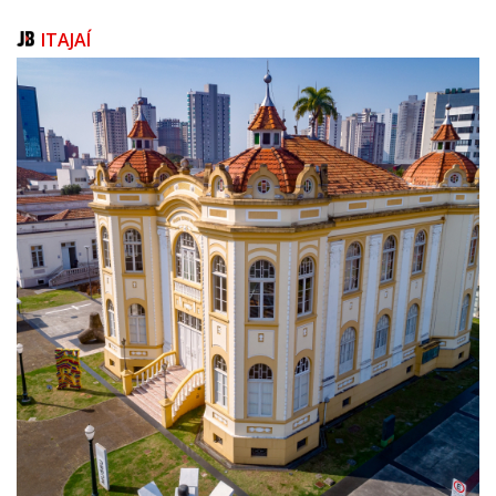
“O MND é uma técnica mais moderna, que evita grandes aberturas na via,
mas a execução ainda depende de etapas complementares em
ITAJAÍ
superfície. A implantação dos poços de visita, as conexões, a rede
auxiliar e os testes operacionais precisam ser feitos com segurança, mas
dependemos das condições climáticas, pois o bom tempo é
fundamental para manter o ritmo e a qualidade dos serviços”, destaca o
diretor técnico da Emasa, Pedro Crestani.
Na sequência, será executada a rede auxiliar de esgoto, responsável por
conectar as edificações à nova rede coletora. Após essa etapa, a Emasa
realizará os testes operacionais necessários para verificar o
funcionamento do sistema e garantir que a rede esteja apta para entrar
em operação.