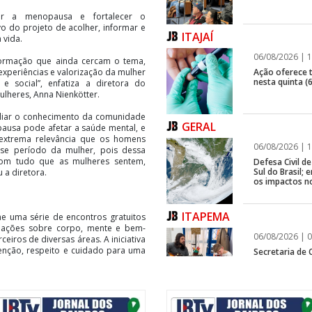
ar a menopausa e fortalecer o
o do projeto de acolher, informar e
ITAJAÍ
a vida.
06/08/2026 | 1
nformação que ainda cercam o tema,
Ação oferece te
xperiências e valorização da mulher
nesta quinta (6
e social”, enfatiza a diretora do
ulheres, Anna Nienkötter.
pliar o conhecimento da comunidade
GERAL
pausa pode afetar a saúde mental, e
extrema relevância que os homens
06/08/2026 | 1
sse período da mulher, pois dessa
om tudo que as mulheres sentem,
Defesa Civil 
Sul do Brasil
u a diretora.
os impactos n
ITAPEMA
 uma série de encontros gratuitos
rmações sobre corpo, mente e bem-
06/08/2026 | 0
ceiros de diversas áreas. A iniciativa
enção, respeito e cuidado para uma
Secretaria de 
modalidades p
ovendo conhecimento, acolhimento e
o cerca de 50 participantes na Casa
BALNEÁRIO CAMBORIÚ
ista do exercício e especialista em