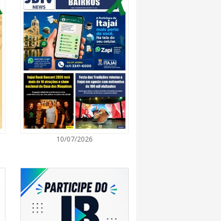
7:00
a a exploração da gastronomia do 14º
arroupilha estão abertas
7:00
osição de arte transforma o Paço Municipal
de cultura
7:00
10/07/2026
a obra que ampliará conexão entre vias e
ilidade urbana
7:00
e inscrições para entidades da sociedade civil
da composição do Conselho Municipal da