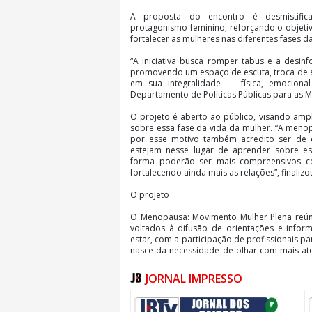
A proposta do encontro é desmistific
protagonismo feminino, reforçando o objetiv
fortalecer as mulheres nas diferentes fases d
“A iniciativa busca romper tabus e a desi
promovendo um espaço de escuta, troca de e
em sua integralidade — física, emocional 
Departamento de Políticas Públicas para as M
O projeto é aberto ao público, visando am
sobre essa fase da vida da mulher. “A meno
por esse motivo também acredito ser de 
estejam nesse lugar de aprender sobre e
forma poderão ser mais compreensivos c
fortalecendo ainda mais as relações”, finalizo
O projeto
O Menopausa: Movimento Mulher Plena reúne
voltados à difusão de orientações e info
estar, com a participação de profissionais par
nasce da necessidade de olhar com mais at
fase significativa da vida da mulher, prom
fortalecimento feminino.
JORNAL IMPRESSO
O projeto foi lançado em 5 de maio, reunind
da Família, com a apresentação da fisiolog