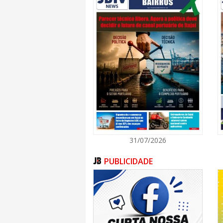
treinos para mulheres na menopausa, Pat
deve percorrer outros bairros, visando a
município.
A palestrante
Reconhecida por sua atuação na saúde da mul
em saúde íntima feminina e menopausa, com 
trajetória é marcada pelo compromisso d
acolhimento e orientação segura às mulh
transição hormonal.
31/07/2026
PUBLICIDADE