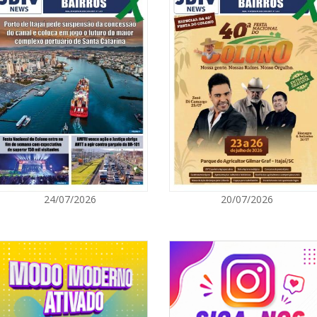
ricia Kuhn. A programação também
06/08/2026 | 0
mpliar o alcance da iniciativa no
Inscrições par
Acampamento F
her, Adriana El Haje é especialista
CAMBORIÚ
mais de 25 anos de experiência. Sua
e levar informação de qualidade,
06/08/2026 | 0
eres, especialmente nas fases de
Camboriú: exp
em um espaço 
CAMBORIÚ
06/08/2026 | 0
24/07/2026
20/07/2026
Camboriú inici
reforçará mob
PORTO BELO
06/08/2026 | 0
Porto Belo abr
participarem 