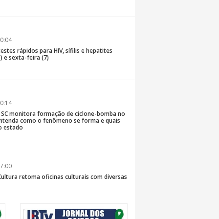
0:04
stes rápidos para HIV, sífilis e hepatites
) e sexta-feira (7)
0:14
de SC monitora formação de ciclone-bomba no
; entenda como o fenômeno se forma e quais
o estado
7:00
Cultura retoma oficinas culturais com diversas
ara a comunidade