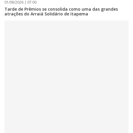
01/08/2026 | 07:00
Tarde de Prêmios se consolida como uma das grandes
atrações do Arraiá Solidário de Itapema
06/08/2026 | 10:14
Defesa Civil de SC monitora formação de ciclone-bomba no Sul do Brasil;
entenda como o fenômeno se forma e quais os impactos no estado
ITAPEMA