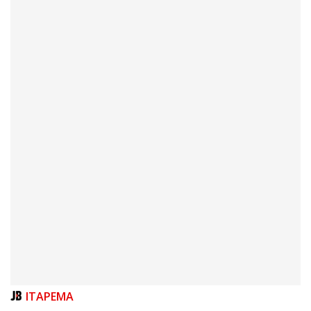
06/08/2026 | 10:04
Ação oferece testes rápidos para HIV, sífilis e hepatites nesta quinta (6) e
sexta-feira (7)
GERAL
ITAPEMA