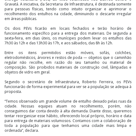
Gravatá. A iniciativa, da Secretaria de Infraestrutura, é destinada somente
para pessoas físicas, tendo como intuito organizar e aprimorar o
recolhimento dos entulhos na cidade, diminuindo o descarte irregular
em áreas públicas.
Os dois PEVs ficarão em locais fechados e terão horário de
funcionamento específico para a entrega dos materiais. De segunda a
sexta-feira, em dias úteis, os munícipes podem levar os entulhos das
7h30 às 12h e das 13h30 às 17h, e aos sábados, das 8h às 12h.
Entre os itens permitidos estão móveis, sofás, colchões,
eletrodomésticos, árvores e restos de poda — objetos que o caminhão
regular não recolhe, em razão do seu tamanho ou material de
composição. São proibidos materiais de construção civil, lâmpadas e
objetos de vidro em geral.
Segundo o secretário de Infraestrutura, Roberto Ferreira, os PEVs
funcionarão de forma experimental para ver se a população se adequa à
proposta.
“Temos observado um grande volume de entulho deixado pelas ruas da
cidade. Nossas equipes atuam no recolhimento, porém, não
conseguimos dar conta devido à alta demanda. Diante disso, queremos
tentar reorganizar esse hábito, oferecendo local próprio, horário e data
para entrega de materiais volumosos. Contamos com a colaboração de
toda a população para que tenhamos uma cidade mais limpa e
ordenada”, declara.