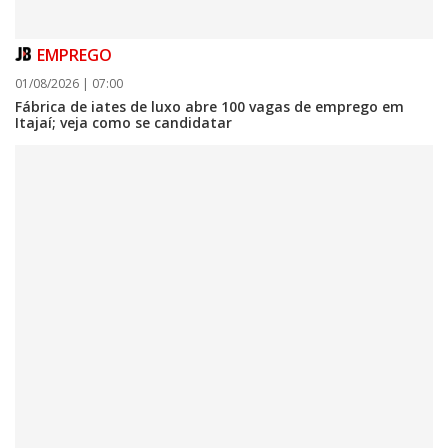
EMPREGO
01/08/2026 | 07:00
Fábrica de iates de luxo abre 100 vagas de emprego em
Itajaí; veja como se candidatar
06/08/2026 | 07:00
Secretaria de Cultura retoma oficinas culturais com diversas
modalidades para a comunidade
BALNEÁRIO CAMBORIÚ