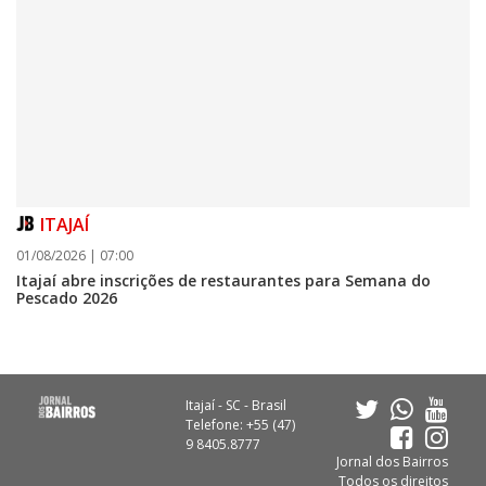
ITAJAÍ
01/08/2026 | 07:00
Itajaí abre inscrições de restaurantes para Semana do
Pescado 2026
06/08/2026 | 07:00
Camboriú: exposição de arte transforma o Paço Municipal em um espaço
Itajaí - SC - Brasil
de cultura
Telefone: +55 (47)
9 8405.8777
CAMBORIÚ
Jornal dos Bairros
Todos os direitos