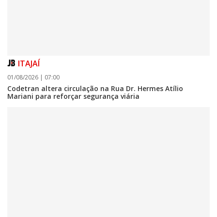
ITAJAÍ
01/08/2026 | 07:00
Codetran altera circulação na Rua Dr. Hermes Atílio
Mariani para reforçar segurança viária
06/08/2026 | 07:00
Inscrições para a exploração da gastronomia do 14º Acampamento
Farroupilha estão abertas
CAMBORIÚ