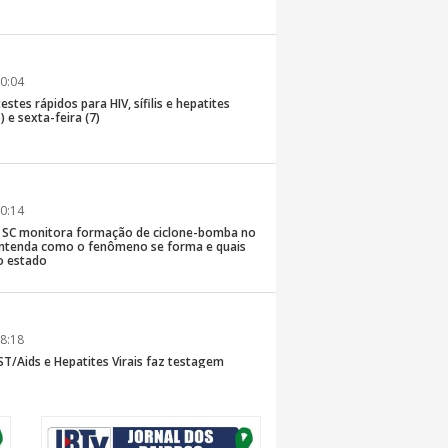
0:04
stes rápidos para HIV, sífilis e hepatites
) e sexta-feira (7)
0:14
de SC monitora formação de ciclone-bomba no
; entenda como o fenômeno se forma e quais
o estado
8:18
T/Aids e Hepatites Virais faz testagem
te ao CIS