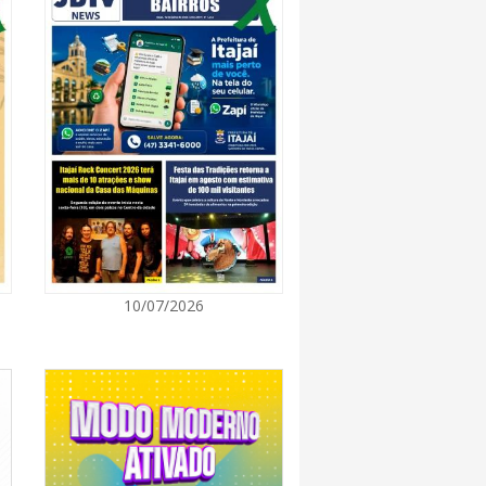
8:28
 se forma sobre o oceano, mas Santa
impactos provocados pela frente fria e pelo
7:00
Cultura retoma oficinas culturais com diversas
ara a comunidade
7:00
10/07/2026
a a exploração da gastronomia do 14º
arroupilha estão abertas
7:00
osição de arte transforma o Paço Municipal
de cultura