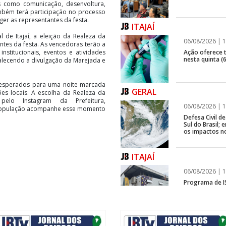
os como comunicação, desenvoltura,
ambém terá participação no processo
er as representantes da festa.
ITAJAÍ
l de Itajaí, a eleição da Realeza da
06/08/2026 | 1
ntes da festa. As vencedoras terão a
Ação oferece te
stitucionais, eventos e atividades
nesta quinta (6
alecendo a divulgação da Marejada e
 esperados para uma noite marcada
GERAL
es locais. A escolha da Realeza da
pelo Instagram da Prefeitura,
06/08/2026 | 1
a população acompanhe esse momento
Defesa Civil 
Sul do Brasil
os impactos n
ITAJAÍ
06/08/2026 | 1
Programa de IS
rápida em fren
GERAL