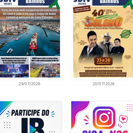
06/08/2026 | 1
Ciclone-bomba
Catarina terá 
vento Sul
ITAPEMA
06/08/2026 | 0
Secretaria de 
modalidades p
BALNEÁRIO CAMBORIÚ
06/08/2026 | 0
24/07/2026
20/07/2026
Inscrições par
Acampamento F
CAMBORIÚ
06/08/2026 | 0
Camboriú: exp
em um espaço 