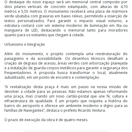
O destaque do novo espaço será um memorial central composto por
dois pilares verticais de concreto estampado, com alturas de 4,70
metros e 5,55 metros. O monumento receberá uma placa de mármore
verde ubatuba com gravuras em baixo relevo, permitindo a inserção de
textos personalizados. Para garantir o impacto visual noturno, a
estrutura contará com um sistema moderno de iluminação em fita ou
mangueira de LED, destacando o memorial tanto para moradores
quanto para os visitantes que chegam à cidade.
Urbanismo e Integração
Além do monumento, o projeto contempla uma reestruturação do
paisagismo e da acessibilidade. Os desenhos técnicos detalham a
criação de degraus de acesso, áreas verdes com arborização planejada
e a instalação de guarda-corpos metálicos para garantir a segurança dos
frequentadores. A proposta busca transformar o local, atualmente
subutilizado, em um ponto de encontro e contemplação.
“A revitalização desta praça é mais um passo na nossa missão de
devolver a cidade para as pessoas. Não estamos apenas reformando
uma praça, mas criando um novo cartão-postal que une fé, cultura e
infraestrutura de qualidade. É um projeto que respeita a história do
bairro do aeroporto e oferece um ambiente moderno e digno para as
famílias de Navegantes”, destaca o prefeito Ricardo Ventura.
O prazo de execução da obra é de quatro meses.
Texto: Rodrigo Ramos