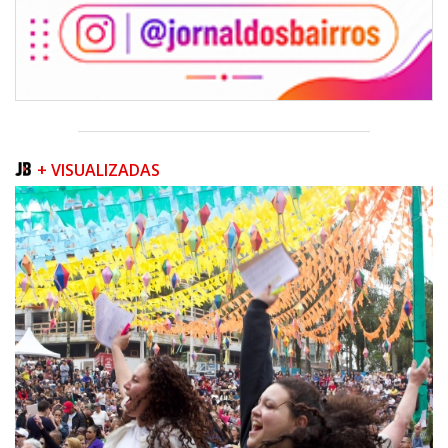
+ VISUALIZADAS
06/08/2026 | 07:00
Camboriú inicia obra que ampliará conexão entre vias e reforçará
mobilidade urbana
PORTO BELO