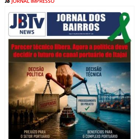
JORNAL IMPRESSO
07/08/2026 | 10:15
Defesa Civil de Itajaí e Univali ampliam monitoramento das marés com
novo marégrafo
NAVEGANTES