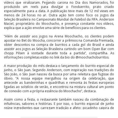
vídeos que viralizaram. Pegando carona no Dia dos Namorados, foi
produzido um reels para divulgar o Fonduerrito, prato criado
especialmente para a data. A publicação teve mais de 12 mil views em
menos de 24 horas no ar. Outra ação tem como foco os jogos da
Seleção Brasileira no Campeonato Mundial de Futebol da FIFA. Anderson
Maciel, proprietário do Moochacho, e presença constante nos vídeos,
explica que a ação envolve uma série de benefícios para os clientes.
“Além de assistir aos jogos na Arena Moochacho, os clientes podem
apostar no Bet do Moocha, concorrer a prêmios na Comanda Premiada,
obter descontos na compra de burritos a cada gol do Brasil e ainda
assistir aos jogos as Seleção Brasileira curtindo um bom Open Bar com
chopp Pilsen à vontade durante toda a partida”, compartilha. As
informações completas estão no link da bio do @moochachoburritos.
A maior produção do mês destaca o lançamento do burrito especial de
junho, o São Juan. Segundo Anderson, com inspiração nas tradições do
São João, o São Juan nasceu da busca por uma releitura que fugisse do
óbvio. “A nossa equipe mergulhou na origem da celebração, que
antecede as bandeirinhas e quadrilhas e remonta às festas europeias
ligadas ao solstício de verão, e encontrou na mistura cultural um ponto
de conexão com a própria essência do Moochacho”, destaca.
Assim como a festa, o restaurante também nasceu da combinação de
influências, sabores e histórias. E por isso, o burrito especial de junho
reúne ingredientes que carregam tradição e afeto: picadinho caipira de
lombo suíno cozido lentamente em molho encorpado (com versão
vegetariana feita com jaca), polenta frita com queijo gratinado, farofa de