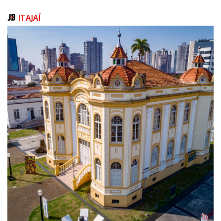
desses insetos é a principal forma de evitar o surgimento do animal. A
Vigilância Ambiental recomenda as seguintes medidas de prevenção:
ITAJAÍ
Limpeza de terrenos: Eliminar entulhos, telhas, tijolos e madeiras
empilhadas em quintais, obras e terrenos baldios.
Vedação de frestas: Fechar com cimento ou telas frestas em paredes,
rodapés, portas, janelas, caixas de luz, tomadas e ralos.
Controle de lixo: Evitar o acúmulo de lixo doméstico por mais de 24
horas e manter as lixeiras bem vedadas para não atrair baratas.
Caso encontre um escorpião em residência, a recomendação é capturar
o animal com cuidado e acionar imediatamente a Vigilância Ambiental. O
órgão realiza visitas periódicas em todos os bairros e atende pelo
telefone e WhatsApp (47) 3185-2384.
Texto: Marília Cordeiro
Foto: Rodrigo Ramos