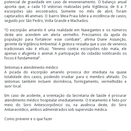
potencial de gravidade em caso de envenenamento. O balanço anual
aponta que, a cada 10 vistorias realizadas pela Vigilância, de 6 a 7
escorpiões são encontrados. Somente no mês de abril, foram
capturados 46 animais. O bairro Meia Praia lidera a incidência de casos,
seguido por São Pedro, Volta Grande e Machados.
“O escorpião amarelo é uma realidade em Navegantes e os números
deste ano acendem um alerta vermelho. Precisamos da ajuda da
população para fortalecer esse combate”, afirma Diane Assunção,
gerente da Vigilância Ambiental. A gestora ressalta que o uso de venenos
tradicionais não é eficaz. “Veneno contra escorpiões não mata, ele
apenas o afugenta o animal. A participação do cidadão notificando os
focos é fundamental”.
Sintomas e atendimento médico
A picada do escorpião amarelo provoca dor imediata na quase
totalidade dos casos, podendo irradiar para o membro afetado. Os
sintomas também incluem dormência, formigamento, vermelhidão e
suor local.
Em caso de acidente, a orientação da Secretaria de Saúde é procurar
atendimento médico hospitalar imediatamente. O tratamento é feito por
meio do Soro Antiescorpiônico ou, na ausência deste, do Soro
Antiaracnídico, ambos administrados sob supervisão médica.
Como prevenir e o que fazer
A proliferação do aracnídeo está diretamente ligada à oferta de
alimentos. Como o escorpião amarelo se alimenta de baratas, o controle