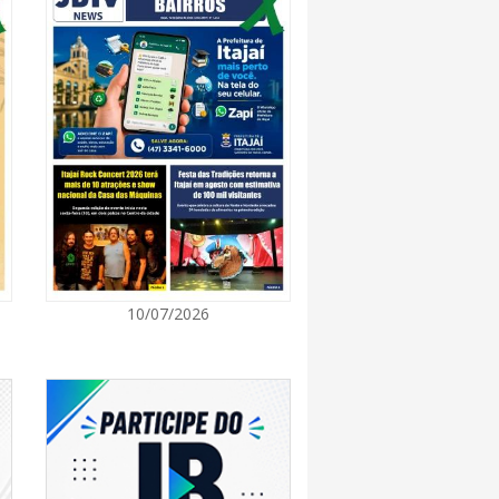
7:00
 de Ensino inicia entrega de novos uniformes
ras
7:00
Norte de SC expande e abre primeira unidade
is
7:00
10/07/2026
ção europeia ocorre enquanto inteligência
ta centers e carros elétricos elevam a demanda
rmazenamento no centro do debate
7:00
m navegantino estreia no Cineteatro
ebate sobre direitos da mulher