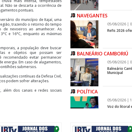
a chuva mais intensa, tempestades
oral. Não se descarta a ocorrência de
agamentos pontuais.
NAVEGANTES
iversário do município de Itajaí, uma
05/08/2026 | 0
 região, trazendo o retorno do tempo
o de nevoeiros ao amanhecer. As
Refis 2026 of
 13°C e 16°C, enquanto as máximas
emporais, a população deve buscar
elas e objetos que possam ser
BALNEÁRIO CAMBORIÚ
 é recomendado evitar permanecer
05/08/2026 | 0
de energia. Em caso de alagamentos,
pontilhões submersos.
Balneário Cam
Municipal
lizações contínuas da Defesa Civil,
icos podem sofrer alterações.
br, além dos canais e redes sociais
POLÍTICA
05/08/2026 | 1
Voz do litoral
infraestrutura
segunda a sexta, das 13h às 19h
ITAPEMA