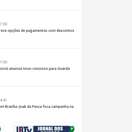
7:00
erece opções de pagamentos com descontos
7:00
boriú anuncia novo concurso para Guarda
4:41
 em Brasília: Joab da Pesca foca campanha na
 e defesa dos pescadores da AMFRI