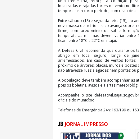
uma frente fria, reforça a condição par
localizadas e rajadas fortes de vento no lit
temporais em curto período, com risco de al
Entre sábado (13) e segunda-feira (15), no an
nova massa de ar frio e seco avança sobre a
firme, com predomínio de sol e formaçã
temperaturas mínimas devem variar entre
ficam entre 18°C e 22°C em Itajaí.
A Defesa Civil recomenda que durante os t
abrigo em local seguro, longe de jan
arremessados. Em caso de ventos fortes,
próximo de árvores, placas, muros e postes 
não atravesse ruas alagadas nem pontes ou 
A população deve também acompanhar as atua
pois os boletins, avisos e alertas meteorológ
Acompanhe o site defesacivil.itajai.sc.gov.
oficiais do município.
Telefones de Emergência 24h: 193/199 ou 153
Administrativo: (47) 3228-7700 | Expediente: 
JORNAL IMPRESSO