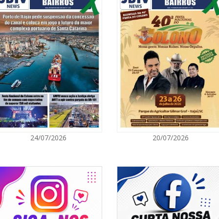
05/08/2026 | 0
Rede Municipal
para merendei
GERAL
05/08/2026 | 0
Sorveteria do 
em Florianópol
GERAL
05/08/2026 | 0
24/07/2026
20/07/2026
Queda na gera
artificial, da
e colocam o a
energético
NAVEGANTES
05/08/2026 | 0
Curta-metrage
Carecão com d