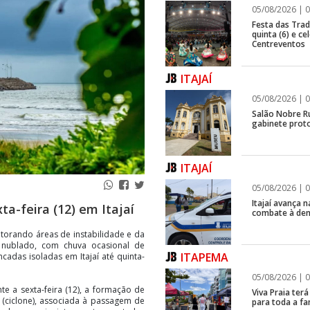
05/08/2026 | 0
Festa das Trad
quinta (6) e c
Centreventos
ITAJAÍ
05/08/2026 | 0
Salão Nobre R
gabinete proto
ITAJAÍ
05/08/2026 | 0
Itajaí avança
a-feira (12) em Itajaí
combate à de
nitorando áreas de instabilidade e da
 nublado, com chuva ocasional de
ITAPEMA
adas isoladas em Itajaí até quinta-
05/08/2026 | 0
nte a sexta-feira (12), a formação de
Viva Praia ter
(ciclone), associada à passagem de
para toda a fa