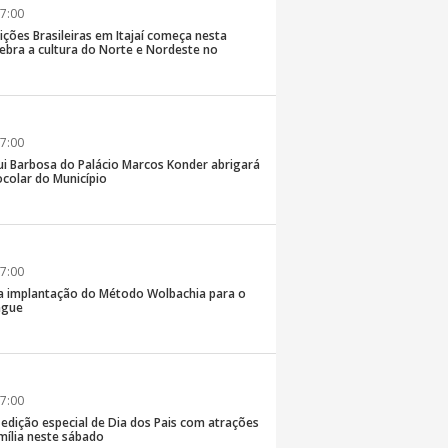
7:00
ições Brasileiras em Itajaí começa nesta
elebra a cultura do Norte e Nordeste no
7:00
ui Barbosa do Palácio Marcos Konder abrigará
colar do Município
7:00
 na implantação do Método Wolbachia para o
ngue
7:00
á edição especial de Dia dos Pais com atrações
mília neste sábado