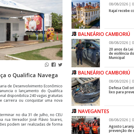
08/08/2026 | 0
Itajaí recebe 
BALNEÁRIO CAMBORIÚ
08/08/2026 | 0
20 anos da Lei
de violência 
Municipal
BALNEÁRIO CAMBORIÚ
ça o Qualifica Navega
08/08/2026 | 0
etaria de Desenvolvimento Econômico
Defesa Civil o
 anuncia o lançamento do Qualifica
lixo para prev
nal disponibiliza 240 vagas gratuitas
e carreira ou conquistar uma nova
NAVEGANTES
 terminar no dia 31 de julho, no CEU
na rua Vereador José Flávio Soares,
08/08/2026 | 0
ições podem ser realizadas de forma
Agosto Laranj
prevenção de d