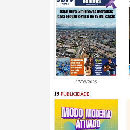
Processo de Soldagem
Processo de Soldagem TIG
Processo de Soldagem Naval
Tubulador Naval
Construção Civil
Instalação Elétrica Residencial
Noções Básicas de Gesso Acartonado Drywal
Fundamentos da Elétrica Industrial
Oficina Instalação Hidráulica Residencial
Texto: Marília Cordeiro
Fotos: Marcos Porto
07/08/2026
PUBLICIDADE