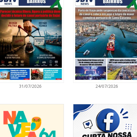
08/08/2026 | 0
8º Capoezade 
atividades cult
GERAL
l
08/08/2026 | 0
Univali e Câma
especialistas p
BALNEÁRIO CAMBORIÚ
08/08/2026 | 0
31/07/2026
24/07/2026
Teatro Bruno N
sábado
BALNEÁRIO CAMBORIÚ
08/08/2026 | 0
Setor judicial
dias 10 e 11 d