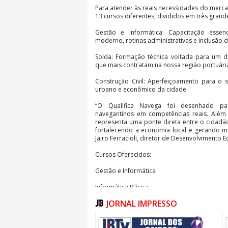
Para atender às reais necessidades do merca
13 cursos diferentes, divididos em três grande
Gestão e Informática: Capacitação essen
moderno, rotinas administrativas e inclusão di
Solda: Formação técnica voltada para um do
que mais contratam na nossa região portuári
Construção Civil: Aperfeiçoamento para o 
urbano e econômico da cidade.
“O Qualifica Navega foi desenhado pa
navegantinos em competências reais. Além
representa uma ponte direta entre o cidadã
fortalecendo a economia local e gerando ma
Jairo Ferracioli, diretor de Desenvolvimento 
Cursos Oferecidos:
Gestão e Informática
Informática Básica
Excel Básico
JORNAL IMPRESSO
Excel Básico
Informática Básica
Planejamento e Controle da Produção
Solda