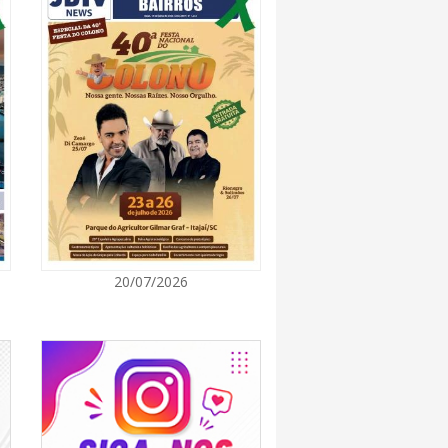
7:00
promove semana de oficinas gratuitas e
urais em Itajaí
7:00
ra de Vereadores de Itajaí reúnem
ara discutir políticas públicas e inovação
7:00
20/07/2026
itz terá concerto “Rock ao Piano” neste
7:00
 de medicamentos de BC estará fechado nos
e agosto para realização de inventário