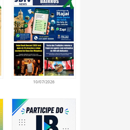
7:00
 de Ensino inicia entrega de novos uniformes
ras
7:00
Norte de SC expande e abre primeira unidade
is
7:00
10/07/2026
ção europeia ocorre enquanto inteligência
ta centers e carros elétricos elevam a demanda
rmazenamento no centro do debate
7:00
m navegantino estreia no Cineteatro
ebate sobre direitos da mulher