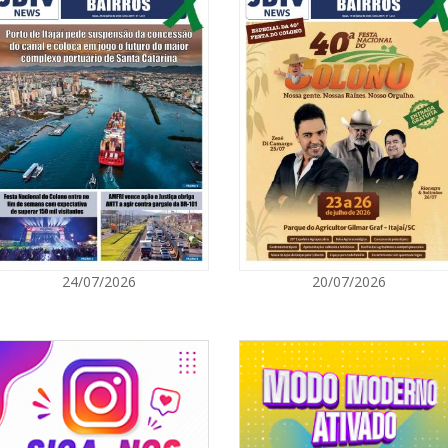
05/08/2026 | 0
Rede Municipal
para merendei
GERAL
05/08/2026 | 0
Sorveteria do 
em Florianópol
GERAL
05/08/2026 | 0
24/07/2026
20/07/2026
Queda na gera
artificial, da
e colocam o a
energético
NAVEGANTES
05/08/2026 | 0
Curta-metrage
Carecão com d