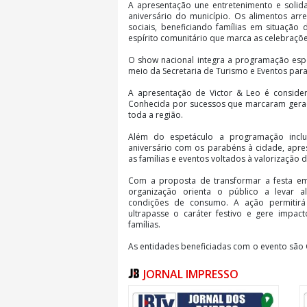
A apresentação une entretenimento e solida
aniversário do município. Os alimentos ar
sociais, beneficiando famílias em situação 
espírito comunitário que marca as celebraçõe
O show nacional integra a programação espe
meio da Secretaria de Turismo e Eventos para
A apresentação de Victor & Leo é consider
Conhecida por sucessos que marcaram geraçõ
toda a região.
Além do espetáculo a programação inclu
aniversário com os parabéns à cidade, apres
as famílias e eventos voltados à valorização d
Com a proposta de transformar a festa em
organização orienta o público a levar 
condições de consumo. A ação permitir
ultrapasse o caráter festivo e gere impact
famílias.
As entidades beneficiadas com o evento são 
integrantes dessas instituições vão receb
distribuição.
JORNAL IMPRESSO