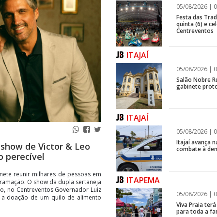
05/08/2026 | 0
Festa das Trad
quinta (6) e c
Centreventos
ITAJAÍ
05/08/2026 | 0
Salão Nobre R
gabinete proto
ITAJAÍ
05/08/2026 | 0
Itajaí avança
a show de Victor & Leo
combate à de
o perecível
ete reunir milhares de pessoas em
ITAPEMA
amação. O show da dupla sertaneja
nho, no Centreventos Governador Luiz
05/08/2026 | 0
e a doação de um quilo de alimento
Viva Praia ter
para toda a fa