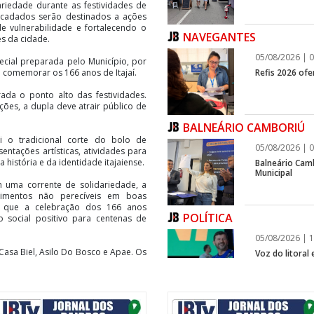
riedade durante as festividades de
recadados serão destinados a ações
de vulnerabilidade e fortalecendo o
NAVEGANTES
s da cidade.
05/08/2026 | 0
cial preparada pelo Município, por
Refis 2026 of
 comemorar os 166 anos de Itajaí.
ada o ponto alto das festividades.
es, a dupla deve atrair público de
BALNEÁRIO CAMBORIÚ
i o tradicional corte do bolo de
05/08/2026 | 0
entações artísticas, atividades para
a história e da identidade itajaiense.
Balneário Cam
Municipal
 uma corrente de solidariedade, a
alimentos não perecíveis em boas
á que a celebração dos 166 anos
POLÍTICA
o social positivo para centenas de
05/08/2026 | 1
Casa Biel, Asilo Do Bosco e Apae. Os
Voz do litoral
infraestrutura
er os alimentos e se encarregar da
ITAPEMA