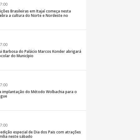
7:00
ições Brasileiras em Itajaí começa nesta
elebra a cultura do Norte e Nordeste no
7:00
ui Barbosa do Palácio Marcos Konder abrigará
colar do Município
7:00
 na implantação do Método Wolbachia para o
ngue
7:00
á edição especial de Dia dos Pais com atrações
mília neste sábado