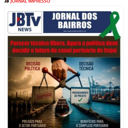
JORNAL IMPRESSO
05/08/2026 | 07:00
Salão Nobre Rui Barbosa do Palácio Marcos Konder abrigará gabinete
protocolar do Município
ITAJAÍ