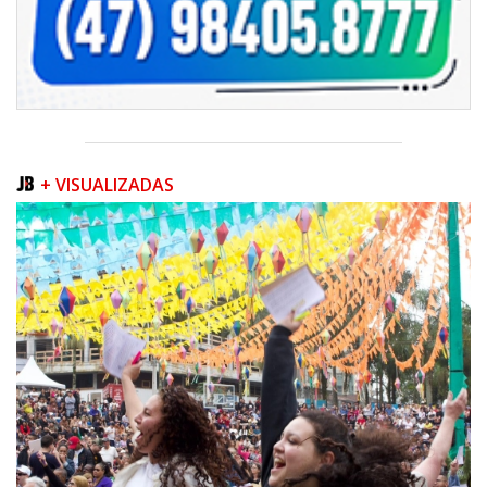
+ VISUALIZADAS
05/08/2026 | 07:00
Queda na geração europeia ocorre enquanto inteligência artificial, data
centers e carros elétricos elevam a demanda e colocam o
armazenamento no centro do debate energético
NAVEGANTES