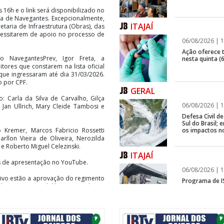
 16h e o link será disponibilizado no
tura de Navegantes. Excepcionalmente,
ITAJAÍ
etaria de Infraestrutura (Obras), das
ecessitarem de apoio no processo de
06/08/2026 | 1
Ação oferece te
 NavegantesPrev, Igor Freta, a
nesta quinta (6
tores que constarem na lista oficial
 que ingressaram até dia 31/03/2026.
o por CPF.
GERAL
: Carla da Silva de Carvalho, Gilça
06/08/2026 | 1
, Jan Ullrich, Mary Cleide Tambosi e
Defesa Civil 
Sul do Brasil
os impactos n
 Kremer, Marcos Fabricio Rossetti
arllon Vieira de Oliveira, Nerozilda
 e Roberto Miguel Celezinski.
ITAJAÍ
s de apresentação no YouTube.
06/08/2026 | 1
tivo estão a aprovação do regimento
Programa de IS
de reuniões, a deliberação sobre a
rápida em fren
 Instituto, a supervisão da gestão
ção de contas anual e a aprovação do
m atua em decisões relacionadas ao
ção, venda, permuta ou construção
GERAL