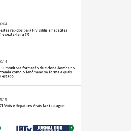
0:04
stes rápidos para HIV, sífilis e hepatites
) e sexta-feira (7)
0:14
de SC monitora formação de ciclone-bomba no
; entenda como o fenômeno se forma e quais
o estado
8:18
T/Aids e Hepatites Virais faz testagem
te ao CIS