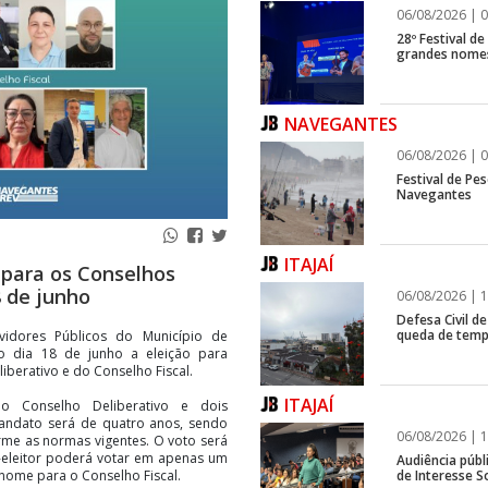
06/08/2026 | 0
28º Festival d
grandes nomes
NAVEGANTES
06/08/2026 | 0
Festival de Pes
Navegantes
ITAJAÍ
 para os Conselhos
8 de junho
06/08/2026 | 1
Defesa Civil de
queda de temp
rvidores Públicos do Município de
no dia 18 de junho a eleição para
berativo e do Conselho Fiscal.
ITAJAÍ
 o Conselho Deliberativo e dois
mandato será de quatro anos, sendo
06/08/2026 | 1
rme as normas vigentes. O voto será
or-eleitor poderá votar em apenas um
Audiência públ
de Interesse So
nome para o Conselho Fiscal.