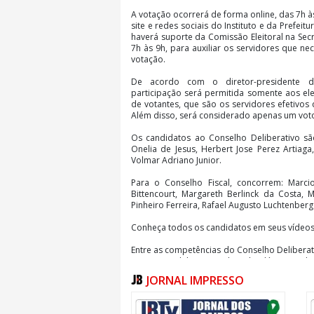
A votação ocorrerá de forma online, das 7h às
site e redes sociais do Instituto e da Prefei
haverá suporte da Comissão Eleitoral na Secr
7h às 9h, para auxiliar os servidores que n
votação.
De acordo com o diretor-presidente do
participação será permitida somente aos elei
de votantes, que são os servidores efetivos
Além disso, será considerado apenas um vot
Os candidatos ao Conselho Deliberativo são
Onelia de Jesus, Herbert Jose Perez Artiaga
Volmar Adriano Junior.
Para o Conselho Fiscal, concorrem: Marcio
Bittencourt, Margareth Berlinck da Costa, M
Pinheiro Ferreira, Rafael Augusto Luchtenberg
Conheça todos os candidatos em seus vídeo
Entre as competências do Conselho Delibera
interno, a elaboração do calendário anual 
política de investimentos dos recursos do
JORNAL IMPRESSO
econômica e financeira, a análise da presta
planejamento estratégico. O Conselho també
patrimônio do NavegantesPrev, como aquisi