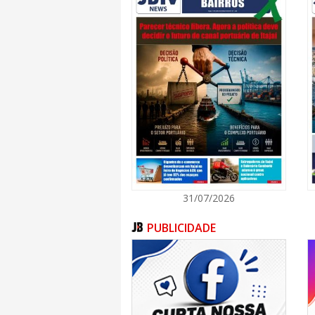
de bens imóveis.
Já o Conselho Fiscal tem como principal
execução financeira e contábil do Instituto.
balancetes e demais atos de gestão, aco
custeio, observar a aderência dos investimento
sobre a prestação de contas anual e com
sugerindo medidas corretivas quando necess
“A eleição representa um momento important
gestão previdenciária municipal. Por meio
para a escolha dos representantes que irão
temas fundamentais para a sustenta
NavegantesPrev”, conclui o diretor-presidente
Texto: Maila Santos
31/07/2026
PUBLICIDADE