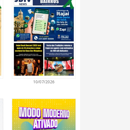
8:28
 se forma sobre o oceano, mas Santa
impactos provocados pela frente fria e pelo
7:00
Cultura retoma oficinas culturais com diversas
ara a comunidade
7:00
10/07/2026
a a exploração da gastronomia do 14º
arroupilha estão abertas
7:00
osição de arte transforma o Paço Municipal
de cultura