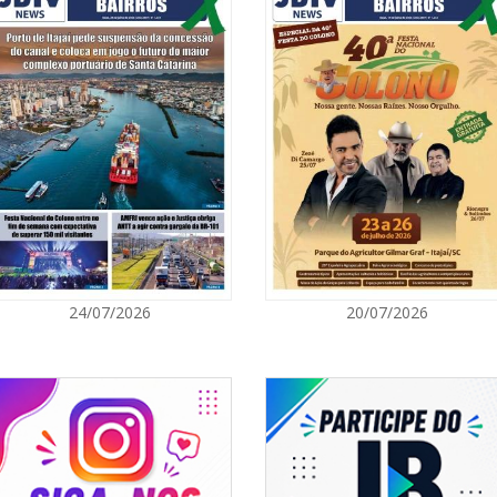
06/08/2026 | 1
 função acompanhar e fiscalizar a
Ciclone-bomba
 Cabe ao Conselho examinar balanços,
Catarina terá 
mpanhar o cumprimento do plano de
vento Sul
s à política definida, emitir parecer
unicar eventuais irregularidades,
ário.
ITAPEMA
e de participação dos servidores na
06/08/2026 | 0
 do voto, os segurados contribuem
Secretaria de 
 acompanhar, deliberar e fiscalizar
modalidades p
bilidade e a transparência do
.
BALNEÁRIO CAMBORIÚ
06/08/2026 | 0
24/07/2026
20/07/2026
Inscrições par
Acampamento F
CAMBORIÚ
06/08/2026 | 0
Camboriú: exp
em um espaço 