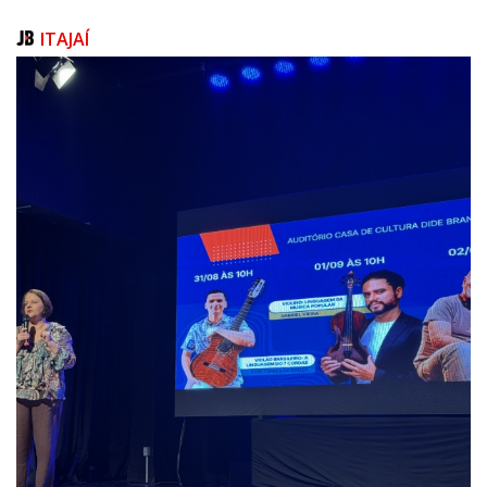
antigos também promete atrair admiradores de veículos clássicos e
colecionadores da região.
ITAJAÍ
A secretária de Cultura, Ana Vedana, destaca que a programação foi
pensada para atender públicos de todas as idades. “Preparamos um fim
de semana com atrações que valorizam a nossa cultura, os artistas locais
e as tradições populares. Convidamos toda a comunidade e os visitantes
para participarem desses momentos de convivência, lazer e celebração
da cultura em Itapema”, afirmou.
Confira a programação:
Programação – Festa Junina Cultura 2026 - 06 de junho
Espaço Cultural Nelson Santos
16h – Início das atividades com feira e alimentação
16h30 às 17h – Coral Infantojuvenil Vivaz
17h15 às 17h40 – Coral Vozes de Itapema
18h às 18h30 – Boi de Mamão Raiz da Terra
18h45 às 19h15 – Quadrilha do Projeto Cultura para Todos
19h15 às 19h30 – Pronunciamento da secretária e autoridades
19h40 às 21h – Bailinho para a Melhor Idade
21h30 às 23h – Show com a Banda Kevin e Wesley
23h – Encerramento das atividades
Programação – Feira Cultura em Movimento e Encontro de Carros
Antigos 2026 - 07 de junho
Orla da Praia Central (entre as ruas 165 e 137)
8h – Início das atividades com feira e alimentação
10h – Apresentação de Capoeira