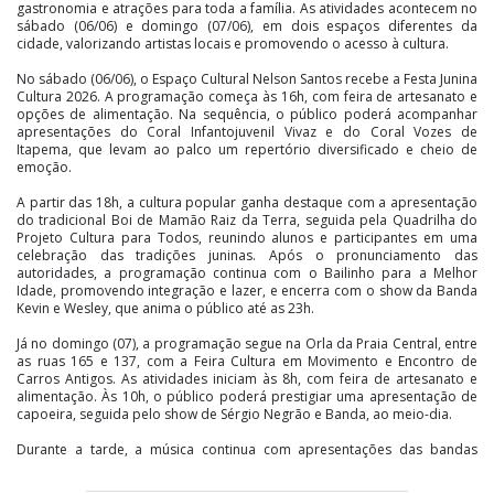
gastronomia e atrações para toda a família. As atividades acontecem no
sábado (06/06) e domingo (07/06), em dois espaços diferentes da
cidade, valorizando artistas locais e promovendo o acesso à cultura.
No sábado (06/06), o Espaço Cultural Nelson Santos recebe a Festa Junina
Cultura 2026. A programação começa às 16h, com feira de artesanato e
opções de alimentação. Na sequência, o público poderá acompanhar
apresentações do Coral Infantojuvenil Vivaz e do Coral Vozes de
Itapema, que levam ao palco um repertório diversificado e cheio de
emoção.
A partir das 18h, a cultura popular ganha destaque com a apresentação
do tradicional Boi de Mamão Raiz da Terra, seguida pela Quadrilha do
Projeto Cultura para Todos, reunindo alunos e participantes em uma
celebração das tradições juninas. Após o pronunciamento das
autoridades, a programação continua com o Bailinho para a Melhor
Idade, promovendo integração e lazer, e encerra com o show da Banda
Kevin e Wesley, que anima o público até as 23h.
Já no domingo (07), a programação segue na Orla da Praia Central, entre
as ruas 165 e 137, com a Feira Cultura em Movimento e Encontro de
Carros Antigos. As atividades iniciam às 8h, com feira de artesanato e
alimentação. Às 10h, o público poderá prestigiar uma apresentação de
capoeira, seguida pelo show de Sérgio Negrão e Banda, ao meio-dia.
Durante a tarde, a música continua com apresentações das bandas
Blood Sense, às 14h15, e Hermética, às 15h20, garantindo
entretenimento para moradores e visitantes. O encontro de carros