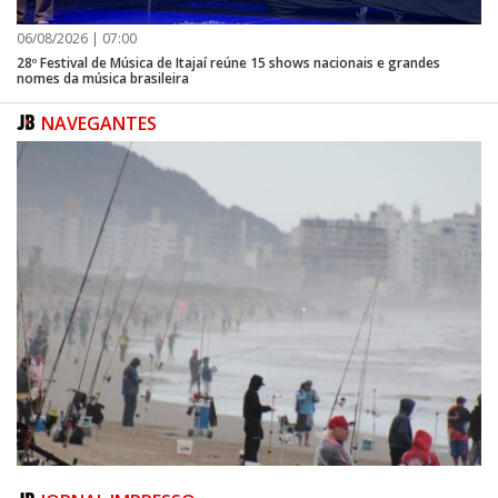
12h – Sérgio Negrão e Banda
14h15 – Banda Blood Sense
06/08/2026 | 07:00
15h20 – Banda Hermética
28º Festival de Música de Itajaí reúne 15 shows nacionais e grandes
nomes da música brasileira
NAVEGANTES