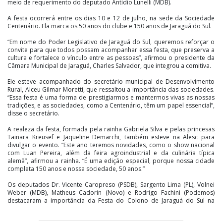
meio de requerimento do deputado Antídio Lunelli (MDB).
A festa ocorrerá entre os dias 10 e 12 de julho, na sede da Sociedade
Centenário. Ela marca os 50 anos do clube e 150 anos de Jaraguá do Sul.
“Em nome do Poder Legislativo de Jaraguá do Sul, queremos reforçar o
convite para que todos possam acompanhar essa festa, que preserva a
cultura e fortalece o vínculo entre as pessoas”, afirmou o presidente da
Câmara Municipal de Jaraguá, Charles Salvador, que integrou a comitiva.
Ele esteve acompanhado do secretário municipal de Desenvolvimento
Rural, Alceu Gilmar Moretti, que ressaltou a importância das sociedades.
“Essa festa é uma forma de prestigiarmos e mantermos vivas as nossas
tradições, e as sociedades, como a Centenário, têm um papel essencial”,
disse o secretário.
A realeza da festa, formada pela rainha Gabriela Silva e pelas princesas
Tainara Kreusef e Jaqueline Demarchi, também esteve na Alesc para
divulgar o evento. “Este ano teremos novidades, como o show nacional
com Luan Pereira, além da feira agroindustrial e da culinária típica
alemã”, afirmou a rainha. “É uma edição especial, porque nossa cidade
completa 150 anos e nossa sociedade, 50 anos.”
Os deputados Dr. Vicente Caropreso (PSDB), Sargento Lima (PL), Volnei
Weber (MDB), Matheus Cadorin (Novo) e Rodrigo Fachini (Podemos)
destacaram a importância da Festa do Colono de Jaraguá do Sul na
valorização da cultura e das tradições.