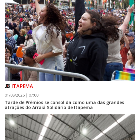
08/08/2026 | 07:00
ITAPEMA
Setor judicial de medicamentos de BC estará fechado nos dias 10 e 11 de
01/08/2026 | 07:00
agosto para realização de inventário
Tarde de Prêmios se consolida como uma das grandes
atrações do Arraiá Solidário de Itapema