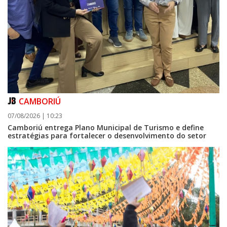
CAMBORIÚ
08/08/2026 | 07:00
07/08/2026 | 10:23
Teatro Bruno Nitz terá concerto “Rock ao Piano” neste sábado
Camboriú entrega Plano Municipal de Turismo e define
estratégias para fortalecer o desenvolvimento do setor
BALNEÁRIO CAMBORIÚ