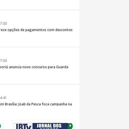
7:00
erece opções de pagamentos com descontos
7:00
boriú anuncia novo concurso para Guarda
4:41
 em Brasília: Joab da Pesca foca campanha na
 e defesa dos pescadores da AMFRI