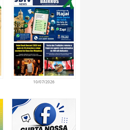
7:00
 de Ensino inicia entrega de novos uniformes
ras
7:00
Norte de SC expande e abre primeira unidade
is
7:00
10/07/2026
ção europeia ocorre enquanto inteligência
ta centers e carros elétricos elevam a demanda
rmazenamento no centro do debate
7:00
m navegantino estreia no Cineteatro
ebate sobre direitos da mulher