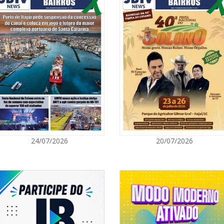
05/08/2026 | 0
Rede Municipal
para merendei
GERAL
05/08/2026 | 0
Sorveteria do 
em Florianópol
GERAL
05/08/2026 | 0
24/07/2026
20/07/2026
Queda na gera
artificial, da
e colocam o a
energético
NAVEGANTES
05/08/2026 | 0
Curta-metrage
Carecão com d