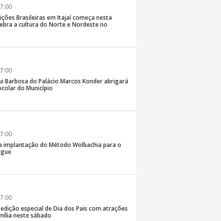
7:00
ições Brasileiras em Itajaí começa nesta
elebra a cultura do Norte e Nordeste no
7:00
ui Barbosa do Palácio Marcos Konder abrigará
colar do Município
7:00
 na implantação do Método Wolbachia para o
ngue
7:00
á edição especial de Dia dos Pais com atrações
mília neste sábado