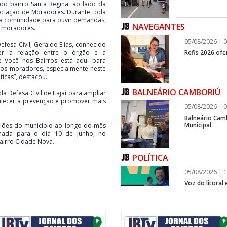
do bairro Santa Regina, ao lado da
ociação de Moradores. Durante toda
da comunidade para ouvir demandas,
NAVEGANTES
s moradores.
05/08/2026 | 0
esa Civil, Geraldo Elias, conhecido
Refis 2026 of
ecer a relação entre o órgão e a
e Você nos Bairros está aqui para
os moradores, especialmente neste
icas”, destacou.
BALNEÁRIO CAMBORIÚ
a Defesa Civil de Itajaí para ampliar
alecer a prevenção e promover mais
05/08/2026 | 0
Balneário Cam
Municipal
iões do município ao longo do mês
mada para o dia 10 de junho, no
bairro Cidade Nova.
POLÍTICA
05/08/2026 | 1
Voz do litoral
infraestrutura
ITAPEMA