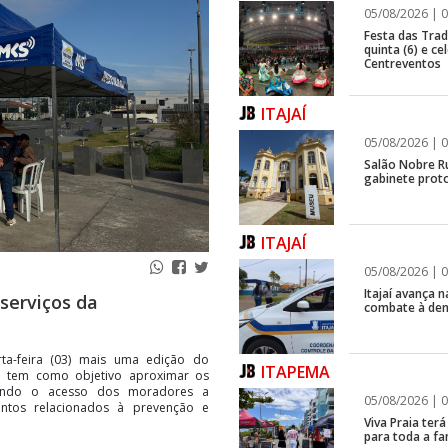
05/08/2026 | 0
Festa das Trad
quinta (6) e c
Centreventos
ITAJAÍ
05/08/2026 | 0
Salão Nobre R
gabinete proto
ITAJAÍ
05/08/2026 | 0
Itajaí avança
 serviços da
combate à de
arta-feira (03) mais uma edição do
ITAPEMA
ão tem como objetivo aproximar os
itando o acesso dos moradores a
05/08/2026 | 0
entos relacionados à prevenção e
Viva Praia ter
para toda a fa