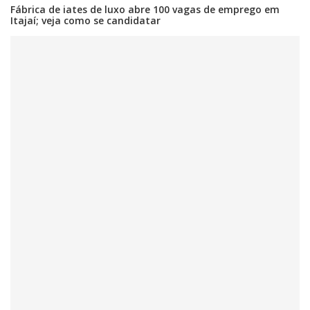
Fábrica de iates de luxo abre 100 vagas de emprego em
Itajaí; veja como se candidatar
06/08/2026 | 07:00
Porto Belo abre inscrições para entidades da sociedade civil participarem
da composição do Conselho Municipal da Habitação
NAVEGANTES