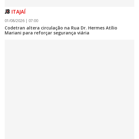
ITAJAÍ
01/08/2026 | 07:00
Codetran altera circulação na Rua Dr. Hermes Atílio
Mariani para reforçar segurança viária
06/08/2026 | 07:00
Campanha de vacinação gratuita vai imunizar cães e gatos em
Navegantes