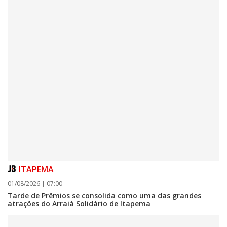
06/08/2026 | 07:00
Camboriú: exposição de arte transforma o Paço Municipal em um espaço
de cultura
CAMBORIÚ
ITAPEMA
01/08/2026 | 07:00
Tarde de Prêmios se consolida como uma das grandes
atrações do Arraiá Solidário de Itapema