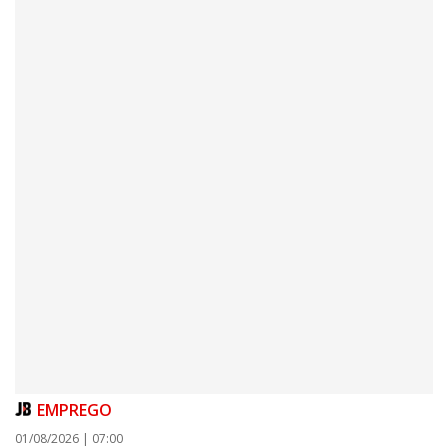
06/08/2026 | 07:00
Camboriú inicia obra que ampliará conexão entre vias e reforçará
mobilidade urbana
PORTO BELO
EMPREGO
01/08/2026 | 07:00