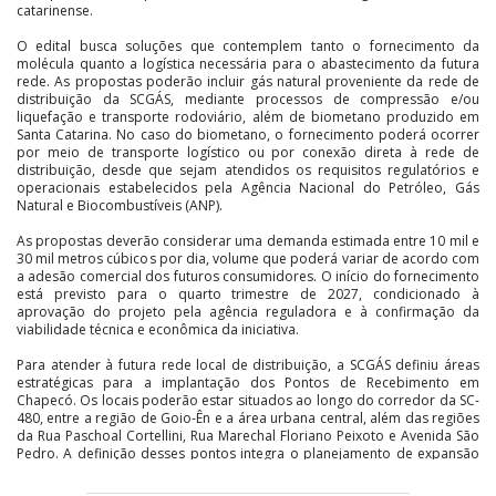
catarinense.
O edital busca soluções que contemplem tanto o fornecimento da
molécula quanto a logística necessária para o abastecimento da futura
rede. As propostas poderão incluir gás natural proveniente da rede de
distribuição da SCGÁS, mediante processos de compressão e/ou
liquefação e transporte rodoviário, além de biometano produzido em
Santa Catarina. No caso do biometano, o fornecimento poderá ocorrer
por meio de transporte logístico ou por conexão direta à rede de
distribuição, desde que sejam atendidos os requisitos regulatórios e
operacionais estabelecidos pela Agência Nacional do Petróleo, Gás
Natural e Biocombustíveis (ANP).
As propostas deverão considerar uma demanda estimada entre 10 mil e
30 mil metros cúbicos por dia, volume que poderá variar de acordo com
a adesão comercial dos futuros consumidores. O início do fornecimento
está previsto para o quarto trimestre de 2027, condicionado à
aprovação do projeto pela agência reguladora e à confirmação da
viabilidade técnica e econômica da iniciativa.
Para atender à futura rede local de distribuição, a SCGÁS definiu áreas
estratégicas para a implantação dos Pontos de Recebimento em
Chapecó. Os locais poderão estar situados ao longo do corredor da SC-
480, entre a região de Goio-Ên e a área urbana central, além das regiões
da Rua Paschoal Cortellini, Rua Marechal Floriano Peixoto e Avenida São
Pedro. A definição desses pontos integra o planejamento de expansão
da infraestrutura energética do município e busca garantir flexibilidade
operacional para o atendimento dos futuros consumidores.