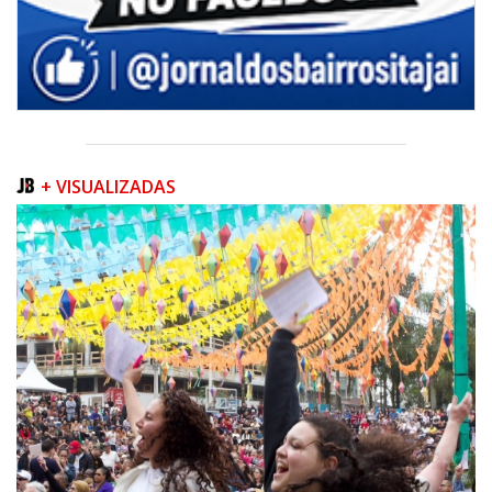
+ VISUALIZADAS
06/08/2026 | 07:00
Camboriú inicia obra que ampliará conexão entre vias e reforçará
mobilidade urbana
PORTO BELO