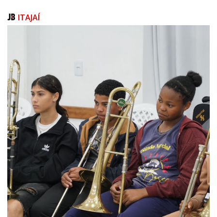
Aeroporto Regional Humberto Bortoluzzi, em Jaguaruna.
ITAJAÍ
No mês passado, o parlamentar cobrou investimentos no aeroporto, em
função do desvio de um voo em virtude de condições meteorológicas
adversas.
Segundo Motta, a concessionária que administra o local já efetua
investimentos na infraestrutura do terminal de passageiros e nas áreas
operacional e de segurança.
Há autorização da Secretaria Nacional de Aviação Civil para a
implantação de um sistema que auxilia os procedimentos de
aterrissagem. Conforme a empresa, o aeroporto também deve receber
voos cargueiros.
Detran
Napoleão Bernardes manifestou indignação e revolta com decisão do
Departamento Estadual de Trânsito (Detran-SC) de realizar testes
práticos para a emissão de CNH em Blumenau na Rua Coronel
Feddersen.
Segundo o deputado, a rua é residencial e não tem estrutura para
receber os alunos, o que tem incomodado os moradores.
O parlamentar também criticou o departamento por não regulamentar a
atuação dos instrutores autônomos, que podem substituir as
autoescolas nas aulas para emissão da habilitação.