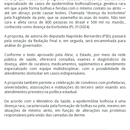
especializado de casos de epidermólise bolhosaDoença genética rara
em que a pele forma bolhas e feridas com o mínimo contato ou atrito —
até um abraço pode causar lesões. Chamada “doença da borboleta”
pela fragilidade da pele, que se assemelha às asas do inseto. Não tem
cura e afeta cerca de 800 pessoas no Brasil e 500 mil no mundo.,
conhecida como doença da borboleta (PL 31/2024).
A proposta, de autoria do deputado Napoleão Bernardes (PSD), passará
pela votação da Redação Final e, em seguida, será encaminhada para
análise do governador.
Conforme o texto aprovado pela Alesc, o Estado, por meio da rede
pública de saúde, oferecerá consultas, exames e diagnósticos da
doença, além de curativos, medicamentos, suplementos e atendimento
especializado com equipe multidisciplinar, com a possibilidade de
atendimento domiciliar em casos indispensáveis.
A proposta também permite a celebração de convênios com prefeituras,
universidades, associações e instituições do terceiro setor visando aos
atendimentos previstos na política estadual.
De acordo com o Ministério da Saúde, a epidermólise bolhosa é uma
doença rara, caracterizada pela formação de bolhas na pele, mesmo em
situações de mínimo atrito, em função de alterações nas proteínas
responsáveis pela união das camadas da derme.
Aeroporto Regional Sul
O deputado Mário Motta (PSD) repercutiu na tribuna visita do diretor do