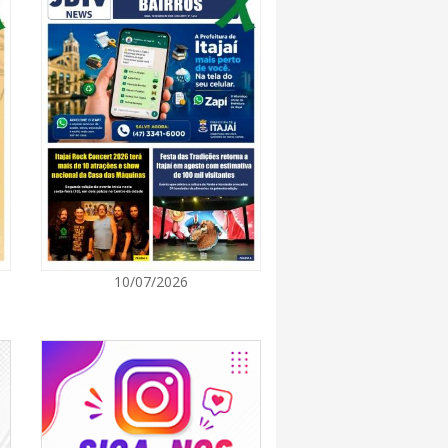
7:00
cinação gratuita vai imunizar cães e gatos
s
7:00
oriú reforça equipes das UBSs com novos
7:00
10/07/2026
rras terá Dia D da Campanha Multivacinação
gosto
7:00
ições Brasileiras em Itajaí começa nesta
elebra a cultura do Norte e Nordeste no