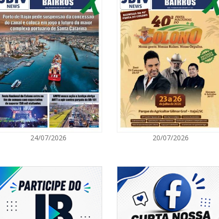
06/08/2026 | 0
Campanha de va
em Navegante
CAMBORIÚ
06/08/2026 | 0
Saúde de Camb
profissionais
BALNEÁRIO PIÇARRAS
06/08/2026 | 0
24/07/2026
20/07/2026
Balneário Piça
no dia 22 de a
ITAJAÍ
05/08/2026 | 0
Festa das Trad
quinta (6) e c