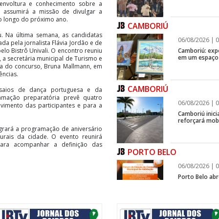
senvoltura e conhecimento sobre a
te assumirá a missão de divulgar a
ao longo do próximo ano.
CAMBORIÚ
. Na última semana, as candidatas
06/08/2026 | 0
da pela jornalista Flávia Jordão e de
Camboriú: exp
o Bistrô Univali. O encontro reuniu
em um espaço 
 a secretária municipal de Turismo e
ica do concurso, Bruna Mallmann, em
ências.
CAMBORIÚ
saios de dança portuguesa e da
ramação preparatória prevê quatro
06/08/2026 | 0
vimento das participantes e para a
Camboriú inici
reforçará mob
egrará a programação de aniversário
turais da cidade. O evento reunirá
para acompanhar a definição das
PORTO BELO
06/08/2026 | 0
Porto Belo abr
participarem 
Habitação
NAVEGANTES