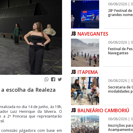
06/08/2026 | 0
28º Festival d
grandes nomes
NAVEGANTES
06/08/2026 | 0
Festival de Pes
Navegantes
ITAPEMA
06/08/2026 | 0
Secretaria de 
a a escolha da Realeza
modalidades p
ealizada no dia 14 de junho, às 19h,
BALNEÁRIO CAMBORIÚ
ador Luiz Henrique da Silveira. O
 e a 2ª Princesa que representarão
06/08/2026 | 0
il.
Inscrições par
Acampamento F
a comissão julgadora com base em