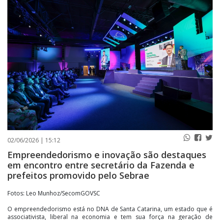
PUBLICAÇÕES LEGAIS
CONTATO
02/06/2026 | 15:12
Empreendedorismo e inovação são destaques
em encontro entre secretário da Fazenda e
prefeitos promovido pelo Sebrae
Fotos: Leo Munhoz/SecomGOVSC
O empreendedorismo está no DNA de Santa Catarina, um estado que é
associativista, liberal na economia e tem sua força na geração de