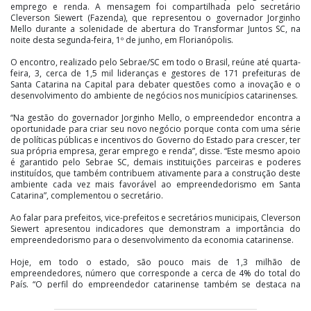
emprego e renda. A mensagem foi compartilhada pelo secretário
Cleverson Siewert (Fazenda), que representou o governador Jorginho
Mello durante a solenidade de abertura do Transformar Juntos SC, na
noite desta segunda-feira, 1º de junho, em Florianópolis.
O encontro, realizado pelo Sebrae/SC em todo o Brasil, reúne até quarta-
feira, 3, cerca de 1,5 mil lideranças e gestores de 171 prefeituras de
Santa Catarina na Capital para debater questões como a inovação e o
desenvolvimento do ambiente de negócios nos municípios catarinenses.
“Na gestão do governador Jorginho Mello, o empreendedor encontra a
oportunidade para criar seu novo negócio porque conta com uma série
de políticas públicas e incentivos do Governo do Estado para crescer, ter
sua própria empresa, gerar emprego e renda”, disse. “Este mesmo apoio
é garantido pelo Sebrae SC, demais instituições parceiras e poderes
instituídos, que também contribuem ativamente para a construção deste
ambiente cada vez mais favorável ao empreendedorismo em Santa
Catarina”, complementou o secretário.
Ao falar para prefeitos, vice-prefeitos e secretários municipais, Cleverson
Siewert apresentou indicadores que demonstram a importância do
empreendedorismo para o desenvolvimento da economia catarinense.
Hoje, em todo o estado, são pouco mais de 1,3 milhão de
empreendedores, número que corresponde a cerca de 4% do total do
País. “O perfil do empreendedor catarinense também se destaca na
comparação com o restante do Brasil: temos um dos maiores índices de
formalização do País e renda elevada, sendo que 4 em cada 10 atuam