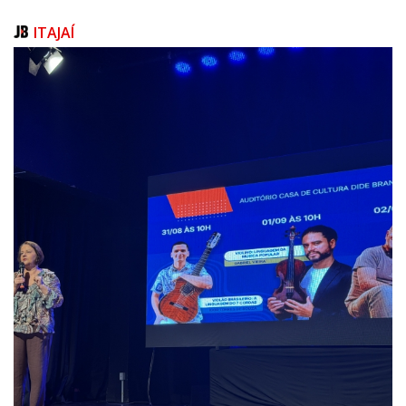
arquitetônica, elétrica, hidrossanitária, gases medicinais e climatização.
Com prazo estimado de seis meses, abrangendo uma área de 10.388 m²,
ITAJAÍ
esta fase tem investimento previsto de R$ 800 mil. Atualmente, os
projetos estão em andamento, enquanto a revitalização da unidade já
foi iniciada com melhorias na estrutura física.
A segunda etapa prevê obras em áreas críticas do hospital, incluindo o
Centro de Material e Esterilização (CME), Centro Cirúrgico, UTI Adulto,
Centro Obstétrico e Centro de Parto Normal, além da UTI Neonatal. Com
área total de 2.166 m², a execução está estimada em oito meses, com
investimento previsto de R$ 25,7 milhões.
Também estão previstas a terceira etapa, com investimento estimado
em R$ 35,5 milhões, e a quarta etapa, com previsão de R$ 17 milhões,
totalizando os R$ 62 milhões anunciados para a modernização e
ampliação da estrutura hospitalar.
Comissão de Acompanhamento
Durante a agenda, também foi confirmada a nomeação da Comissão de
Acompanhamento e Fiscalização (CAF) do contrato de gestão e termo de
parceria firmado entre a Secretaria de Estado da Saúde e a Organização
Social Viva Rio. Entre os integrantes da comissão está Emerson Buzzo,
designado como representante da sociedade civil organizada. Emerson
foi vice-presidente do Comitê Extraordinário de Acompanhamento do
Processo de Estadualização do Hospital Ruth Cardoso.