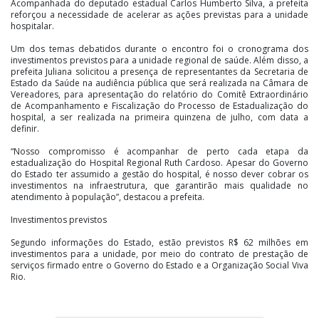
Acompanhada do deputado estadual Carlos Humberto Silva, a prefeita
reforçou a necessidade de acelerar as ações previstas para a unidade
hospitalar.
Um dos temas debatidos durante o encontro foi o cronograma dos
investimentos previstos para a unidade regional de saúde. Além disso, a
prefeita Juliana solicitou a presença de representantes da Secretaria de
Estado da Saúde na audiência pública que será realizada na Câmara de
Vereadores, para apresentação do relatório do Comitê Extraordinário
de Acompanhamento e Fiscalização do Processo de Estadualização do
hospital, a ser realizada na primeira quinzena de julho, com data a
definir.
“Nosso compromisso é acompanhar de perto cada etapa da
estadualização do Hospital Regional Ruth Cardoso. Apesar do Governo
do Estado ter assumido a gestão do hospital, é nosso dever cobrar os
investimentos na infraestrutura, que garantirão mais qualidade no
atendimento à população”, destacou a prefeita.
Investimentos previstos
Segundo informações do Estado, estão previstos R$ 62 milhões em
investimentos para a unidade, por meio do contrato de prestação de
serviços firmado entre o Governo do Estado e a Organização Social Viva
Rio.
Os investimentos estão divididos em quatro etapas. A primeira
contempla o levantamento e a elaboração de projetos nas áreas